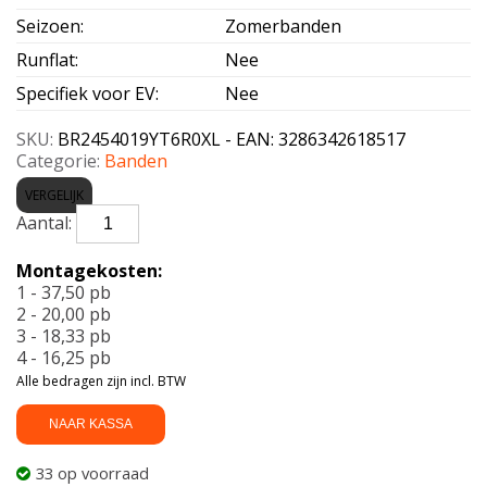
Seizoen
:
Zomerbanden
Runflat
:
Nee
Specifiek voor EV
:
Nee
SKU:
BR2454019YT6R0XL - EAN: 3286342618517
Categorie:
Banden
VERGELIJK
BRIDGESTONE-
TURANZA
6
Montagekosten:
R0
1 - 37,50 pb
Enliten
2 - 20,00 pb
XL
3 - 18,33 pb
245/40
4 - 16,25 pb
R19
Alle bedragen zijn incl. BTW
98Y
aantal
NAAR KASSA
33 op voorraad