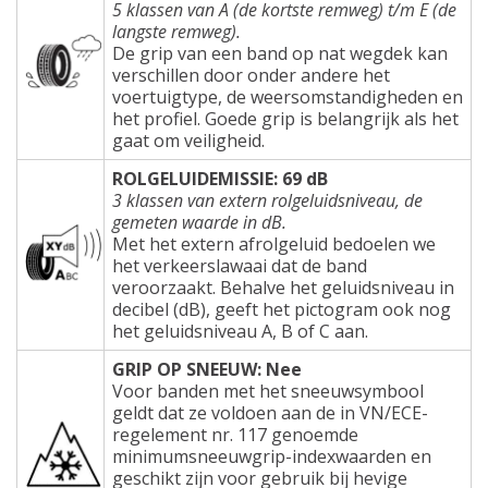
5 klassen van A (de kortste remweg) t/m E (de
langste remweg).
De grip van een band op nat wegdek kan
verschillen door onder andere het
voertuigtype, de weersomstandigheden en
het profiel. Goede grip is belangrijk als het
gaat om veiligheid.
ROLGELUIDEMISSIE: 69 dB
3 klassen van extern rolgeluidsniveau, de
gemeten waarde in dB.
Met het extern afrolgeluid bedoelen we
het verkeerslawaai dat de band
veroorzaakt. Behalve het geluidsniveau in
decibel (dB), geeft het pictogram ook nog
het geluidsniveau A, B of C aan.
GRIP OP SNEEUW: Nee
Voor banden met het sneeuwsymbool
geldt dat ze voldoen aan de in VN/ECE-
regelement nr. 117 genoemde
minimumsneeuwgrip-indexwaarden en
geschikt zijn voor gebruik bij hevige