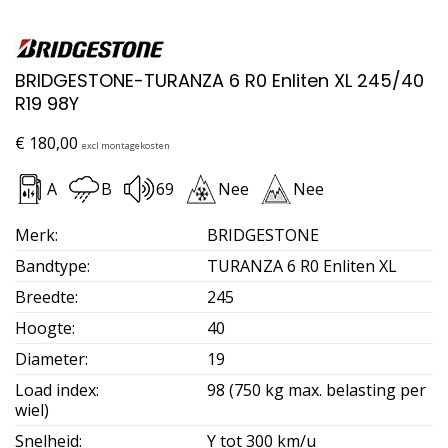
BRIDGESTONE-TURANZA 6 R0 Enliten XL 245/40
R19 98Y
€
180,00
excl montagekosten
A
B
69
Nee
Nee
Merk
:
BRIDGESTONE
Bandtype
:
TURANZA 6 R0 Enliten XL
Breedte
:
245
Hoogte
:
40
Diameter
:
19
Load index
:
98 (750 kg max. belasting per
wiel)
Snelheid
:
Y tot 300 km/u