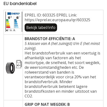
EU bandenlabel
EPREL ID: 603325 EPREL Link:
https://eprel.ec.europa.eu/qr/603325
Bekijk label/info
BRANDSTOF-EFFICIËNTIE: A
5 klassen van A (het zuinigst) t/m E (het minst
zuinig).
Het brandstofverbruik van een voertuig is
afhankelijk van factoren als het
motortype, de snelheid, het soort wegdek,
de weersomstandigheden etc. De
rolweerstand van banden is
verantwoordelijk voor circa 20% van het
brandstofverbruik. Minder
brandstofverbruik betekent lagere
brandstofkosten en minder uitstoot van
CO2.
GRIP OP NAT WEGDEK: B