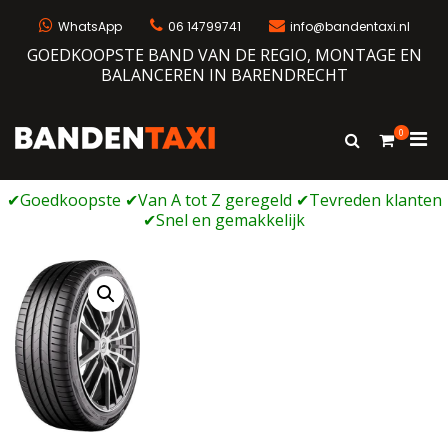
Ga
naar
WhatsApp
06 14799741
info@bandentaxi.nl
de
GOEDKOOPSTE BAND VAN DE REGIO, MONTAGE EN
inhoud
BALANCEREN IN BARENDRECHT
0
Prim
Toon
Bandentaxi
Bandengarage met eigen webshop
zoekformulie
men
voor
mobi