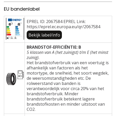
EU bandenlabel
EPREL ID: 2067584 EPREL Link:
https://eprel.ec.europa.eu/qr/2067584
Bekijk label/info
BRANDSTOF-EFFICIËNTIE: B
5 klassen van A (het zuinigst) t/m E (het minst
zuinig).
Het brandstofverbruik van een voertuig is
afhankelijk van factoren als het
motortype, de snelheid, het soort wegdek,
de weersomstandigheden etc. De
rolweerstand van banden is
verantwoordelijk voor circa 20% van het
brandstofverbruik. Minder
brandstofverbruik betekent lagere
brandstofkosten en minder uitstoot van
CO2.