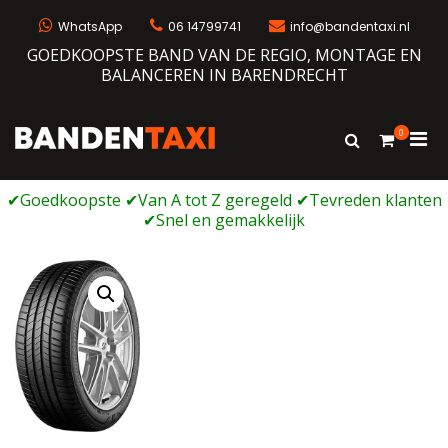
Ga
naar
WhatsApp
06 14799741
info@bandentaxi.nl
de
GOEDKOOPSTE BAND VAN DE REGIO, MONTAGE EN
inhoud
BALANCEREN IN BARENDRECHT
0
Prim
Toon
Bandentaxi
Bandengarage met eigen webshop
zoekformulie
men
voor
mobi