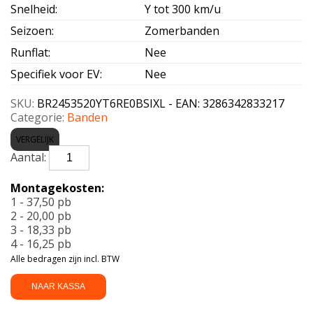
Snelheid
:
Y tot 300 km/u
Seizoen
:
Zomerbanden
Runflat
:
Nee
Specifiek voor EV
:
Nee
SKU:
BR2453520YT6RE0BSIXL - EAN: 3286342833217
Categorie:
Banden
VERGELIJK
BRIDGESTONE-
TURANZA
6
Montagekosten:
RE0
1 - 37,50 pb
B-
2 - 20,00 pb
SILENT
3 - 18,33 pb
Enl
4 - 16,25 pb
XL
Alle bedragen zijn incl. BTW
245/35
R20
NAAR KASSA
98Y
aantal