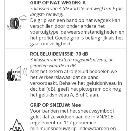
GRIP OP NAT WEGDEK: A
5 klassen van A (de kortste remweg) t/m E (de
langste remweg).
De grip van een band op nat wegdek kan
verschillen door onder andere het
voertuigtype, de weersomstandigheden en
het profiel. Goede grip is belangrijk als het
gaat om veiligheid.
ROLGELUIDEMISSIE: 70 dB
3 klassen van extern rolgeluidsniveau, de
gemeten waarde in dB.
Met het extern afrolgeluid bedoelen we
het verkeerslawaai dat de band
veroorzaakt. Behalve het geluidsniveau in
decibel (dB), geeft het pictogram ook nog
het geluidsniveau A, B of C aan.
GRIP OP SNEEUW: Nee
Voor banden met het sneeuwsymbool
geldt dat ze voldoen aan de in VN/ECE-
regelement nr. 117 genoemde
minimumsneeuwgrip-indexwaarden en