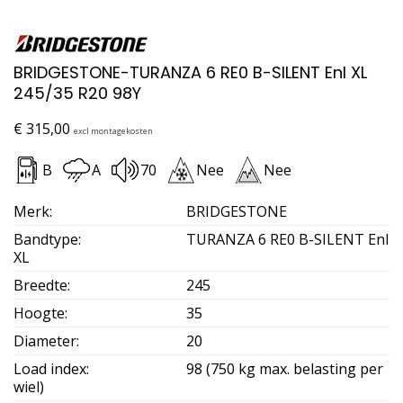
BRIDGESTONE-TURANZA 6 RE0 B-SILENT Enl XL
245/35 R20 98Y
€
315,00
excl montagekosten
B
A
70
Nee
Nee
Merk
:
BRIDGESTONE
Bandtype
:
TURANZA 6 RE0 B-SILENT Enl
XL
Breedte
:
245
Hoogte
:
35
Diameter
:
20
Load index
:
98 (750 kg max. belasting per
wiel)