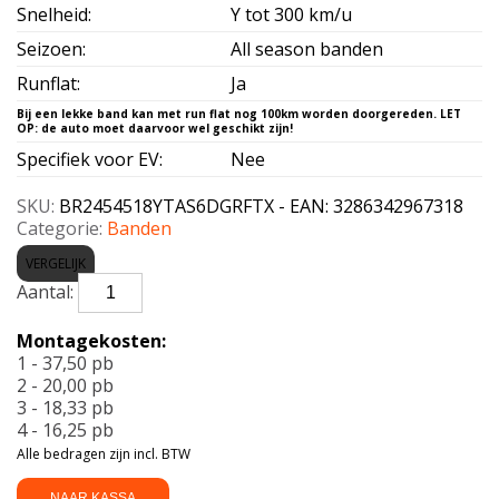
Snelheid
:
Y tot 300 km/u
Seizoen
:
All season banden
Runflat
:
Ja
Specifiek voor EV
:
Nee
SKU:
BR2454518YTAS6DGRFTX - EAN: 3286342967318
Categorie:
Banden
VERGELIJK
BRIDGESTONE-
TURANZA
AS
Montagekosten:
6
1 - 37,50 pb
DG
2 - 20,00 pb
RFT
3 - 18,33 pb
Enliten
4 - 16,25 pb
XL
Alle bedragen zijn incl. BTW
245/45
R18
NAAR KASSA