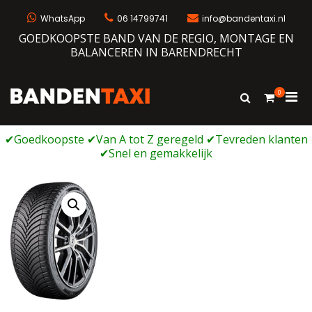
Ga
naar
WhatsApp
06 14799741
info@bandentaxi.nl
de
GOEDKOOPSTE BAND VAN DE REGIO, MONTAGE EN
inhoud
BALANCEREN IN BARENDRECHT
0
Prim
Toon
Bandentaxi
Bandengarage met eigen webshop
zoekformulie
men
voor
mobi