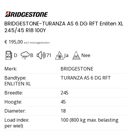
BRIDGESTONE-TURANZA AS 6 DG RFT Enliten XL
245/45 R18 100Y
€
195,00
excl montagekosten
D
B
71
Ja
Nee
Merk
:
BRIDGESTONE
Bandtype
:
TURANZA AS 6 DG RFT
ENLITEN XL
Breedte
:
245
Hoogte
:
45
Diameter
:
18
Load index
:
100 (800 kg max. belasting
per wiel)