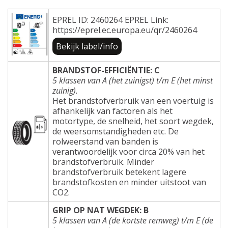
EPREL ID: 2460264 EPREL Link:
https://eprel.ec.europa.eu/qr/2460264
Bekijk label/info
BRANDSTOF-EFFICIËNTIE: C
5 klassen van A (het zuinigst) t/m E (het minst
zuinig).
Het brandstofverbruik van een voertuig is
afhankelijk van factoren als het
motortype, de snelheid, het soort wegdek,
de weersomstandigheden etc. De
rolweerstand van banden is
verantwoordelijk voor circa 20% van het
brandstofverbruik. Minder
brandstofverbruik betekent lagere
brandstofkosten en minder uitstoot van
CO2.
GRIP OP NAT WEGDEK: B
5 klassen van A (de kortste remweg) t/m E (de