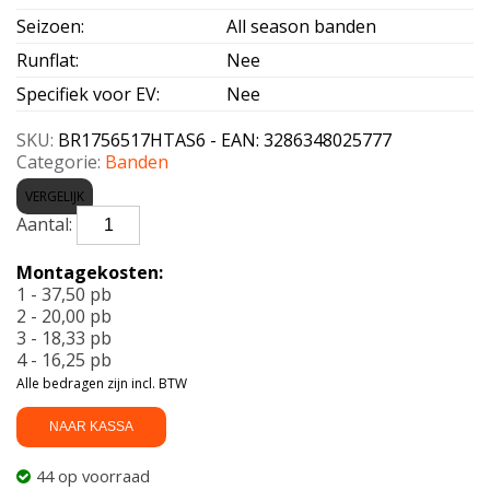
Seizoen
:
All season banden
Runflat
:
Nee
Specifiek voor EV
:
Nee
SKU:
BR1756517HTAS6 - EAN: 3286348025777
Categorie:
Banden
VERGELIJK
BRIDGESTONE-
TURANZA
AS
Montagekosten:
6
1 - 37,50 pb
Enliten
2 - 20,00 pb
175/65
3 - 18,33 pb
R17
4 - 16,25 pb
87H
Alle bedragen zijn incl. BTW
aantal
NAAR KASSA
44 op voorraad