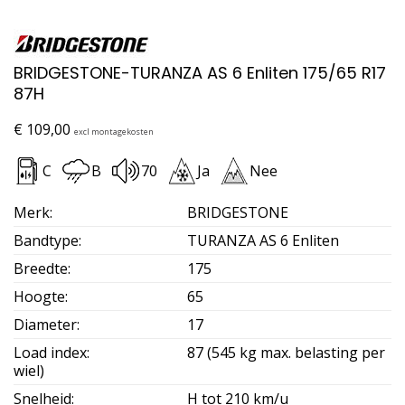
BRIDGESTONE-TURANZA AS 6 Enliten 175/65 R17
87H
€
109,00
excl montagekosten
C
B
70
Ja
Nee
Merk
:
BRIDGESTONE
Bandtype
:
TURANZA AS 6 Enliten
Breedte
:
175
Hoogte
:
65
Diameter
:
17
Load index
:
87 (545 kg max. belasting per
wiel)
Snelheid
:
H tot 210 km/u