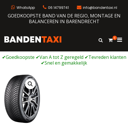
Ga
naar
WhatsApp
06 14799741
info@bandentaxi.nl
de
GOEDKOOPSTE BAND VAN DE REGIO, MONTAGE EN
inhoud
BALANCEREN IN BARENDRECHT
0
Prim
Toon
Bandentaxi
Bandengarage met eigen webshop
zoekformulie
men
voor
mobi