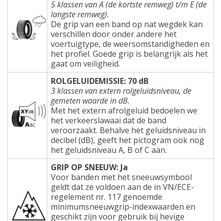
5 klassen van A (de kortste remweg) t/m E (de
langste remweg).
De grip van een band op nat wegdek kan
verschillen door onder andere het
voertuigtype, de weersomstandigheden en
het profiel. Goede grip is belangrijk als het
gaat om veiligheid.
ROLGELUIDEMISSIE: 70 dB
3 klassen van extern rolgeluidsniveau, de
gemeten waarde in dB.
Met het extern afrolgeluid bedoelen we
het verkeerslawaai dat de band
veroorzaakt. Behalve het geluidsniveau in
decibel (dB), geeft het pictogram ook nog
het geluidsniveau A, B of C aan.
GRIP OP SNEEUW: Ja
Voor banden met het sneeuwsymbool
geldt dat ze voldoen aan de in VN/ECE-
regelement nr. 117 genoemde
minimumsneeuwgrip-indexwaarden en
geschikt zijn voor gebruik bij hevige