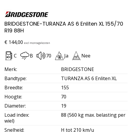
BRIDGESTONE-TURANZA AS 6 Enliten XL 155/70
R19 88H
€
144,00
excl montagekosten
C
B
70
Ja
Nee
Merk
:
BRIDGESTONE
Bandtype
:
TURANZA AS 6 Enliten XL
Breedte
:
155
Hoogte
:
70
Diameter
:
19
Load index
:
88 (560 kg max. belasting per
wiel)
Snelheid
:
H tot 210 km/u