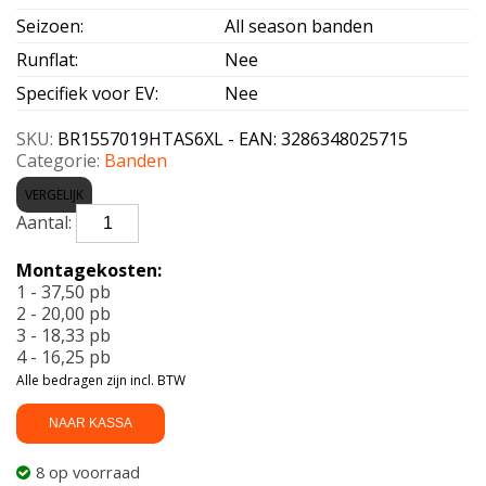
Seizoen
:
All season banden
Runflat
:
Nee
Specifiek voor EV
:
Nee
SKU:
BR1557019HTAS6XL - EAN: 3286348025715
Categorie:
Banden
VERGELIJK
BRIDGESTONE-
TURANZA
AS
Montagekosten:
6
1 - 37,50 pb
Enliten
2 - 20,00 pb
XL
3 - 18,33 pb
155/70
4 - 16,25 pb
R19
Alle bedragen zijn incl. BTW
88H
aantal
NAAR KASSA
8 op voorraad