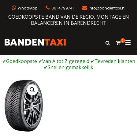
Ga
naar
WhatsApp
06 14799741
info@bandentaxi.nl
de
GOEDKOOPSTE BAND VAN DE REGIO, MONTAGE EN
inhoud
BALANCEREN IN BARENDRECHT
0
Prim
Toon
Bandentaxi
Bandengarage met eigen webshop
zoekformulie
men
voor
mobi