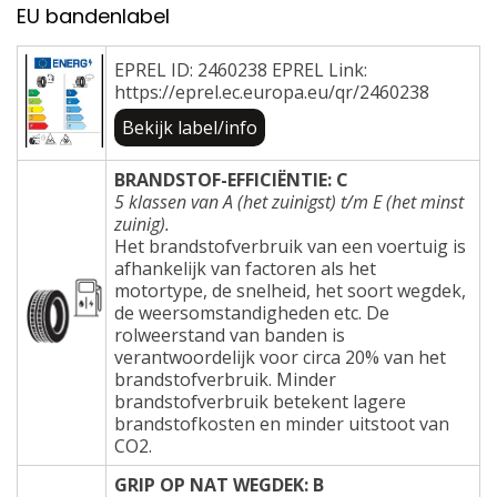
EU bandenlabel
EPREL ID: 2460238 EPREL Link:
https://eprel.ec.europa.eu/qr/2460238
Bekijk label/info
BRANDSTOF-EFFICIËNTIE: C
5 klassen van A (het zuinigst) t/m E (het minst
zuinig).
Het brandstofverbruik van een voertuig is
afhankelijk van factoren als het
motortype, de snelheid, het soort wegdek,
de weersomstandigheden etc. De
rolweerstand van banden is
verantwoordelijk voor circa 20% van het
brandstofverbruik. Minder
brandstofverbruik betekent lagere
brandstofkosten en minder uitstoot van
CO2.
GRIP OP NAT WEGDEK: B