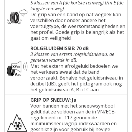
5 klassen van A (de kortste remweg) t/m E (de
langste remweg).
De grip van een band op nat wegdek kan
verschillen door onder andere het
voertuigtype, de weersomstandigheden en
het profiel. Goede grip is belangrijk als het
gaat om veiligheid.
ROLGELUIDEMISSIE: 70 dB
3 klassen van extern rolgeluidsniveau, de
gemeten waarde in dB.
Met het extern afrolgeluid bedoelen we
het verkeerslawaai dat de band
veroorzaakt. Behalve het geluidsniveau in
decibel (dB), geeft het pictogram ook nog
het geluidsniveau A, B of C aan.
GRIP OP SNEEUW: Ja
Voor banden met het sneeuwsymbool
geldt dat ze voldoen aan de in VN/ECE-
regelement nr. 117 genoemde
minimumsneeuwgrip-indexwaarden en
geschikt zijn voor gebruik bij hevige