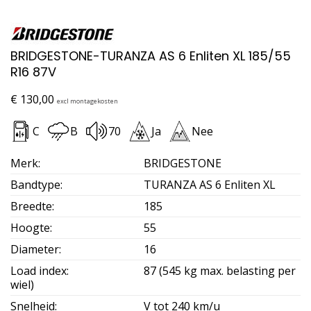
BRIDGESTONE-TURANZA AS 6 Enliten XL 185/55
R16 87V
€
130,00
excl montagekosten
C
B
70
Ja
Nee
Merk
:
BRIDGESTONE
Bandtype
:
TURANZA AS 6 Enliten XL
Breedte
:
185
Hoogte
:
55
Diameter
:
16
Load index
:
87 (545 kg max. belasting per
wiel)
Snelheid
:
V tot 240 km/u