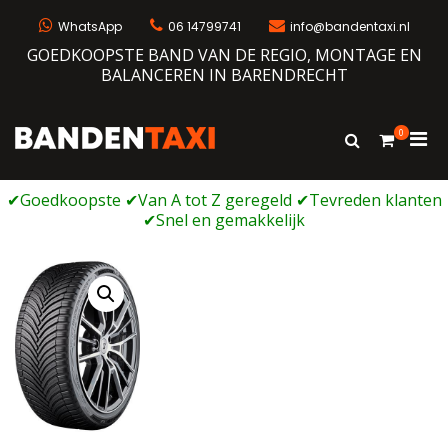
Ga
naar
WhatsApp
06 14799741
info@bandentaxi.nl
de
GOEDKOOPSTE BAND VAN DE REGIO, MONTAGE EN
inhoud
BALANCEREN IN BARENDRECHT
0
Prim
Toon
Bandentaxi
Bandengarage met eigen webshop
zoekformulie
men
voor
mobi