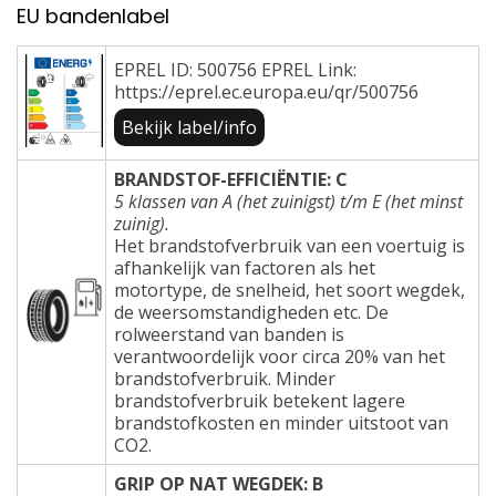
EU bandenlabel
EPREL ID: 500756 EPREL Link:
https://eprel.ec.europa.eu/qr/500756
Bekijk label/info
BRANDSTOF-EFFICIËNTIE: C
5 klassen van A (het zuinigst) t/m E (het minst
zuinig).
Het brandstofverbruik van een voertuig is
afhankelijk van factoren als het
motortype, de snelheid, het soort wegdek,
de weersomstandigheden etc. De
rolweerstand van banden is
verantwoordelijk voor circa 20% van het
brandstofverbruik. Minder
brandstofverbruik betekent lagere
brandstofkosten en minder uitstoot van
CO2.
GRIP OP NAT WEGDEK: B