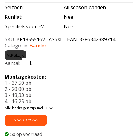
Seizoen
:
All season banden
Runflat
:
Nee
Specifiek voor EV
:
Nee
SKU:
BR1855516VTAS6XL - EAN: 3286342389714
Categorie:
Banden
VERGELIJK
BRIDGESTONE-
TURANZA
AS
Montagekosten:
6
1 - 37,50 pb
Enliten
2 - 20,00 pb
XL
3 - 18,33 pb
185/55
4 - 16,25 pb
R16
Alle bedragen zijn incl. BTW
87V
aantal
NAAR KASSA
50 op voorraad