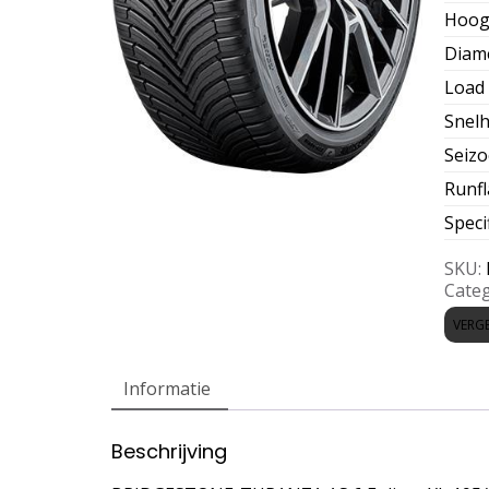
Hoog
Diam
Load 
Snelh
Seiz
Runfl
Speci
SKU:
Categ
VERGE
Informatie
Beschrijving