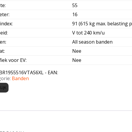
te
:
55
eter
:
16
index
:
91 (615 kg max. belasting p
eid
:
V tot 240 km/u
oen
:
All season banden
at
:
Nee
fiek voor EV
:
Nee
BR1955516VTAS6XL - EAN:
orie:
Banden
LIJK