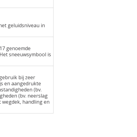
het geluidsniveau in
 117 genoemde
 Het sneeuwsymbool is
ebruik bij zeer
ijs en aangedrukte
standigheden (bv.
gheden (bv. neerslag
at wegdek, handling en