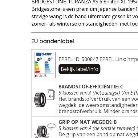
BRIDGESTONE-TURANZA AS 6 Enliten XL 195/
Bridgestone is een premium Japanse bandenfa
stevige wang is de band uitermate geschikt voo
zomer- als winterse omstandigheden, met focu
EU bandenlabel
EPREL ID: 500847 EPREL Link: http
Bekijk label/info
BRANDSTOF-EFFICIËNTIE: C
5 klassen van A (het zuinigst) t/m E (h
Het brandstofverbruik van een voer
wegdek, de weersomstandigheden e
brandstofverbruik. Minder brands
GRIP OP NAT WEGDEK: B
5 klassen van A (de kortste remweg) 
De grip van een band op nat wegd