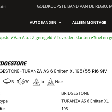
GOEDKOOPSTE BAND VAN DE REGIO, 
i.nl
AUTOBANDEN
ALLEEN MONTAGE
gen webshop
GESTONE-TURANZA AS 6 Enliten XL 195/55 R16 91V
C
B
70
Ja
Nee
:
BRIDGESTONE
type
:
TURANZA AS 6 Enliten XL
dte
:
195