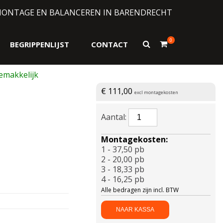
MONTAGE EN BALANCEREN IN BARENDRECHT
0
Toon
BEGRIPPENLIJST
CONTACT
zoekformulier
€
111,00
excl montagekosten
BRIDGESTONE-
TURANZA
AS
Montagekosten:
6
1 - 37,50 pb
Enliten
2 - 20,00 pb
XL
3 - 18,33 pb
195/55
4 - 16,25 pb
R16
Alle bedragen zijn incl. BTW
91V
aantal
NAAR KASSA