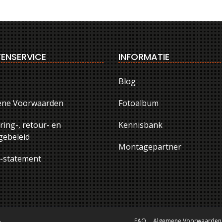
ENSERVICE
INFORMATIE
Blog
ene Voorwaarden
Fotoalbum
ring-, retour- en
Kennisbank
ebeleid
Montagepartner
y-statement
.
FAQ
Algemene Voorwaarden