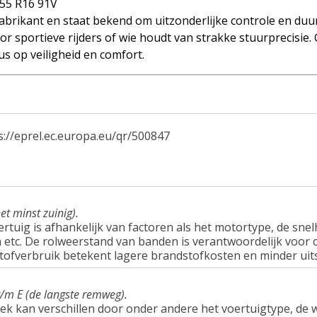
55 R16 91V
brikant en staat bekend om uitzonderlijke controle en duu
r sportieve rijders of wie houdt van strakke stuurprecisie.
s op veiligheid en comfort.
s://eprel.ec.europa.eu/qr/500847
et minst zuinig).
tuig is afhankelijk van factoren als het motortype, de snel
tc. De rolweerstand van banden is verantwoordelijk voor c
tofverbruik betekent lagere brandstofkosten en minder uit
t/m E (de langste remweg).
ek kan verschillen door onder andere het voertuigtype, d