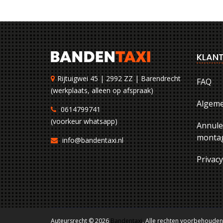
KLANT
Rijtuigwei 45 | 2992 ZZ | Barendrecht
FAQ
(werkplaats, alleen op afspraak)
Algem
0614799741
(voorkeur whatsapp)
Annule
montag
info@bandentaxi.nl
Privac
Auteursrecht © 2026
Bandentaxi
. Alle rechten voorbehouden