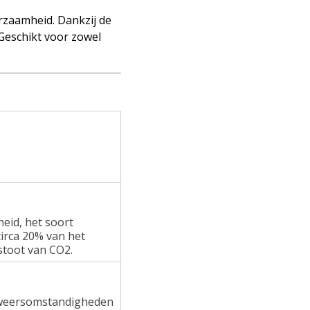
rzaamheid. Dankzij de
 Geschikt voor zowel
heid, het soort
irca 20% van het
stoot van CO2.
e weersomstandigheden