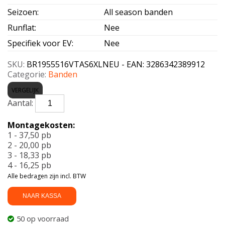
Seizoen
:
All season banden
Runflat
:
Nee
Specifiek voor EV
:
Nee
SKU:
BR1955516VTAS6XLNEU - EAN: 3286342389912
Categorie:
Banden
VERGELIJK
BRIDGESTONE-
TURANZA
AS
Montagekosten:
6
1 - 37,50 pb
Enliten
2 - 20,00 pb
XL
3 - 18,33 pb
195/55
4 - 16,25 pb
R16
Alle bedragen zijn incl. BTW
91V
aantal
NAAR KASSA
50 op voorraad