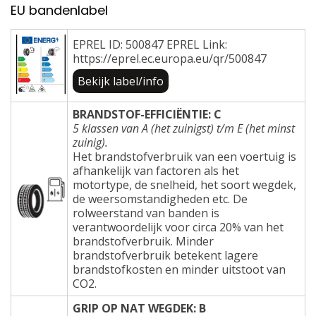
EU bandenlabel
EPREL ID: 500847 EPREL Link:
https://eprel.ec.europa.eu/qr/500847
Bekijk label/info
BRANDSTOF-EFFICIËNTIE: C
5 klassen van A (het zuinigst) t/m E (het minst
zuinig).
Het brandstofverbruik van een voertuig is
afhankelijk van factoren als het
motortype, de snelheid, het soort wegdek,
de weersomstandigheden etc. De
rolweerstand van banden is
verantwoordelijk voor circa 20% van het
brandstofverbruik. Minder
brandstofverbruik betekent lagere
brandstofkosten en minder uitstoot van
CO2.
GRIP OP NAT WEGDEK: B