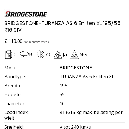
BRIDGESTONE-TURANZA AS 6 Enliten XL 195/55
R16 91V
€
113,00
excl montagekosten
C
B
70
Ja
Nee
Merk
:
BRIDGESTONE
Bandtype
:
TURANZA AS 6 Enliten XL
Breedte
:
195
Hoogte
:
55
Diameter
:
16
Load index
:
91 (615 kg max. belasting per
wiel)
Snelheid
:
V tot 240 km/u