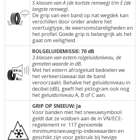
5 klassen van A (de kortste remweg) t/m E (de
langste remweg).
De grip van een band op nat wegdek kan
verschillen door onder andere het
voertuigtype, de weersomstandigheden en
het profiel. Goede grip is belangrijk als het
gaat om veiligheid.
ROLGELUIDEMISSIE: 70 dB
3 klassen van extern rolgeluidsniveau, de
gemeten waarde in dB.
Met het extern afrolgeluid bedoelen we
het verkeerslawaai dat de band
veroorzaakt. Behalve het geluidsniveau in
decibel (dB), geeft het pictogram ook nog
het geluidsniveau A, B of C aan.
GRIP OP SNEEUW: Ja
Voor banden met het sneeuwsymbool
geldt dat ze voldoen aan de in VN/ECE-
regelement nr. 117 genoemde
minimumsneeuwgrip-indexwaarden en
geschikt zijn voor gebruik bij hevige