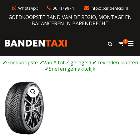
Ga
naar
WhatsApp
06 14799741
info@bandentaxi.nl
de
GOEDKOOPSTE BAND VAN DE REGIO, MONTAGE EN
inhoud
BALANCEREN IN BARENDRECHT
0
Prim
Toon
Bandentaxi
Bandengarage met eigen webshop
zoekformulie
men
voor
mobi