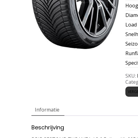
Hoog
Diam
Load 
Snelh
Seiz
Runfl
Speci
SKU:
Categ
VERGE
Informatie
Beschrijving