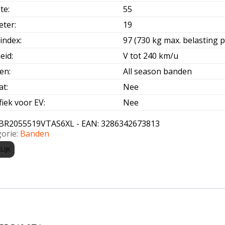
te
:
55
eter
:
19
index
:
97 (730 kg max. belasting p
eid
:
V tot 240 km/u
oen
:
All season banden
at
:
Nee
fiek voor EV
:
Nee
BR2055519VTAS6XL - EAN: 3286342673813
orie:
Banden
LIJK