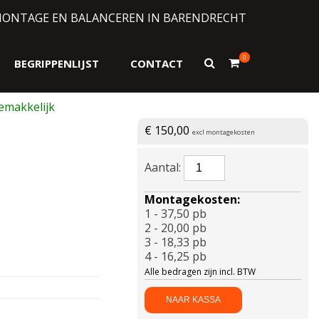
MONTAGE EN BALANCEREN IN BARENDRECHT
0
Toon
BEGRIPPENLIJST
CONTACT
zoekformulier
€
150,00
excl montagekosten
BRIDGESTONE-
TURANZA
AS
Montagekosten:
6
1 - 37,50 pb
Enliten
2 - 20,00 pb
XL
3 - 18,33 pb
205/55
4 - 16,25 pb
R19
Alle bedragen zijn incl. BTW
97V
aantal
NAAR KASSA