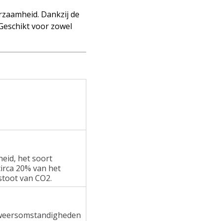
rzaamheid. Dankzij de
 Geschikt voor zowel
heid, het soort
irca 20% van het
stoot van CO2.
e weersomstandigheden