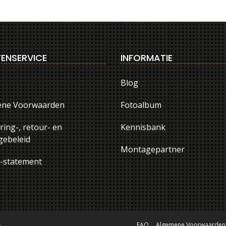
ENSERVICE
INFORMATIE
Blog
ene Voorwaarden
Fotoalbum
ring-, retour- en
Kennisbank
ebeleid
Montagepartner
y-statement
.
FAQ
Algemene Voorwaarden