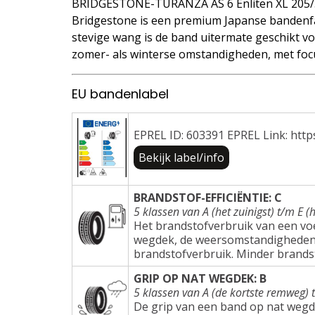
BRIDGESTONE-TURANZA AS 6 Enliten XL 205/
Bridgestone is een premium Japanse bandenfa
stevige wang is de band uitermate geschikt voo
zomer- als winterse omstandigheden, met focu
EU bandenlabel
EPREL ID: 603391 EPREL Link: http
Bekijk label/info
BRANDSTOF-EFFICIËNTIE: C
5 klassen van A (het zuinigst) t/m E (h
Het brandstofverbruik van een voer
wegdek, de weersomstandigheden e
brandstofverbruik. Minder brands
GRIP OP NAT WEGDEK: B
5 klassen van A (de kortste remweg) 
De grip van een band op nat wegd