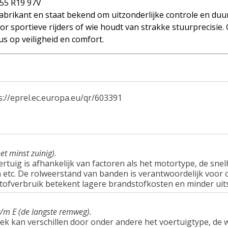
55 R19 97V
brikant en staat bekend om uitzonderlijke controle en duu
r sportieve rijders of wie houdt van strakke stuurprecisie.
s op veiligheid en comfort.
s://eprel.ec.europa.eu/qr/603391
et minst zuinig).
tuig is afhankelijk van factoren als het motortype, de snel
tc. De rolweerstand van banden is verantwoordelijk voor c
tofverbruik betekent lagere brandstofkosten en minder uit
t/m E (de langste remweg).
ek kan verschillen door onder andere het voertuigtype, d