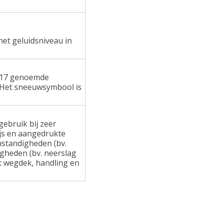
het geluidsniveau in
 117 genoemde
 Het sneeuwsymbool is
ebruik bij zeer
ijs en aangedrukte
standigheden (bv.
gheden (bv. neerslag
at wegdek, handling en