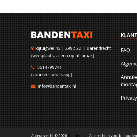
KLANT
Rijtuigwei 45 | 2992 ZZ | Barendrecht
FAQ
(werkplaats, alleen op afspraak)
Algem
0614799741
(voorkeur whatsapp)
Annule
montag
info@bandentaxi.nl
Privac
Auteursrecht © 2026
Bandentaxi
. Alle rechten voorbehouden