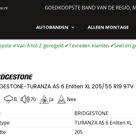
GOEDKOOPSTE BAND VAN DE REGIO, 
i.nl
AUTOBANDEN
ALLEEN MONTAGE
gen webshop
GESTONE-TURANZA AS 6 Enliten XL 205/55 R19 97V
C
B
70
Ja
Nee
:
BRIDGESTONE
type
:
TURANZA AS 6 Enliten XL
dte
:
205