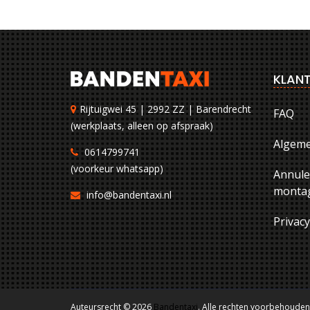
KLANT
Rijtuigwei 45 | 2992 ZZ | Barendrecht
FAQ
(werkplaats, alleen op afspraak)
Algem
0614799741
(voorkeur whatsapp)
Annule
montag
info@bandentaxi.nl
Privac
Auteursrecht © 2026
Bandentaxi
. Alle rechten voorbehouden