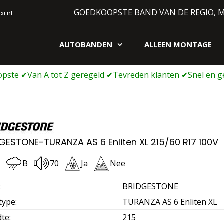
GOEDKOOPSTE BAND VAN DE REGIO, 
i.nl
AUTOBANDEN
ALLEEN MONTAGE
gen webshop
GESTONE-TURANZA AS 6 Enliten XL 215/60 R17 100V
C
B
70
Ja
Nee
:
BRIDGESTONE
type
:
TURANZA AS 6 Enliten XL
dte
:
215