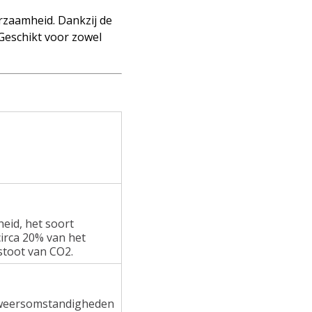
rzaamheid. Dankzij de
 Geschikt voor zowel
heid, het soort
irca 20% van het
stoot van CO2.
e weersomstandigheden