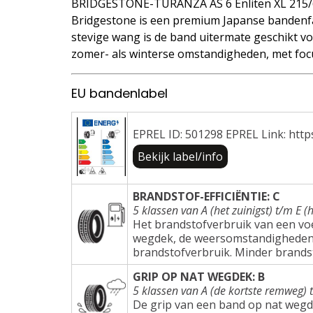
BRIDGESTONE-TURANZA AS 6 Enliten XL 215/
Bridgestone is een premium Japanse bandenfa
stevige wang is de band uitermate geschikt voo
zomer- als winterse omstandigheden, met focu
EU bandenlabel
EPREL ID: 501298 EPREL Link: http
Bekijk label/info
BRANDSTOF-EFFICIËNTIE: C
5 klassen van A (het zuinigst) t/m E (h
Het brandstofverbruik van een voer
wegdek, de weersomstandigheden e
brandstofverbruik. Minder brands
GRIP OP NAT WEGDEK: B
5 klassen van A (de kortste remweg) 
De grip van een band op nat wegd