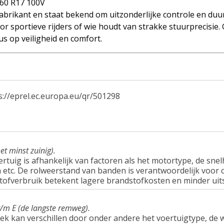
60 R17 100V
brikant en staat bekend om uitzonderlijke controle en duu
r sportieve rijders of wie houdt van strakke stuurprecisie.
s op veiligheid en comfort.
s://eprel.ec.europa.eu/qr/501298
et minst zuinig).
tuig is afhankelijk van factoren als het motortype, de snel
tc. De rolweerstand van banden is verantwoordelijk voor c
tofverbruik betekent lagere brandstofkosten en minder uit
t/m E (de langste remweg).
ek kan verschillen door onder andere het voertuigtype, d