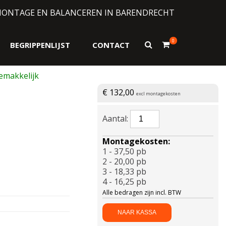
MONTAGE EN BALANCEREN IN BARENDRECHT
0
Toon
BEGRIPPENLIJST
CONTACT
zoekformulier
€
132,00
excl montagekosten
BRIDGESTONE-
TURANZA
AS
Montagekosten:
6
1 - 37,50 pb
Enliten
2 - 20,00 pb
XL
3 - 18,33 pb
215/60
4 - 16,25 pb
R17
Alle bedragen zijn incl. BTW
100V
aantal
NAAR KASSA