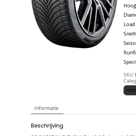
Hoog
Diam
Load 
Snelh
Seiz
Runfl
Speci
SKU:
Categ
VERGE
Informatie
Beschrijving