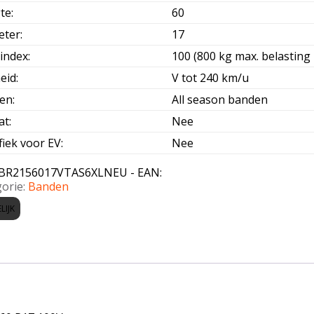
te
:
60
eter
:
17
index
:
100 (800 kg max. belasting 
eid
:
V tot 240 km/u
oen
:
All season banden
at
:
Nee
fiek voor EV
:
Nee
BR2156017VTAS6XLNEU - EAN:
orie:
Banden
LIJK