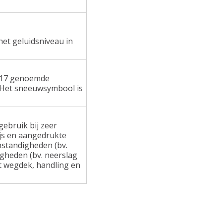
het geluidsniveau in
 117 genoemde
 Het sneeuwsymbool is
ebruik bij zeer
ijs en aangedrukte
standigheden (bv.
gheden (bv. neerslag
at wegdek, handling en