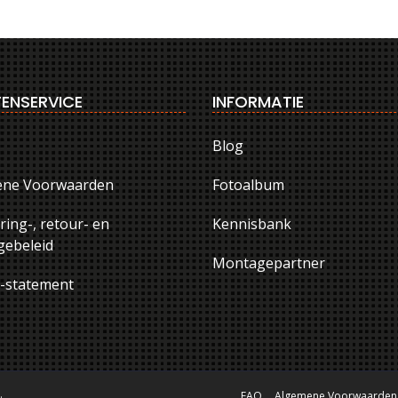
ENSERVICE
INFORMATIE
Blog
ene Voorwaarden
Fotoalbum
ring-, retour- en
Kennisbank
ebeleid
Montagepartner
y-statement
.
FAQ
Algemene Voorwaarden