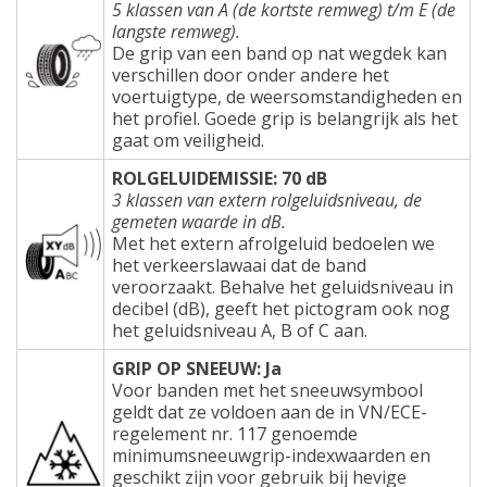
5 klassen van A (de kortste remweg) t/m E (de
langste remweg).
De grip van een band op nat wegdek kan
verschillen door onder andere het
voertuigtype, de weersomstandigheden en
het profiel. Goede grip is belangrijk als het
gaat om veiligheid.
ROLGELUIDEMISSIE: 70 dB
3 klassen van extern rolgeluidsniveau, de
gemeten waarde in dB.
Met het extern afrolgeluid bedoelen we
het verkeerslawaai dat de band
veroorzaakt. Behalve het geluidsniveau in
decibel (dB), geeft het pictogram ook nog
het geluidsniveau A, B of C aan.
GRIP OP SNEEUW: Ja
Voor banden met het sneeuwsymbool
geldt dat ze voldoen aan de in VN/ECE-
regelement nr. 117 genoemde
minimumsneeuwgrip-indexwaarden en
geschikt zijn voor gebruik bij hevige