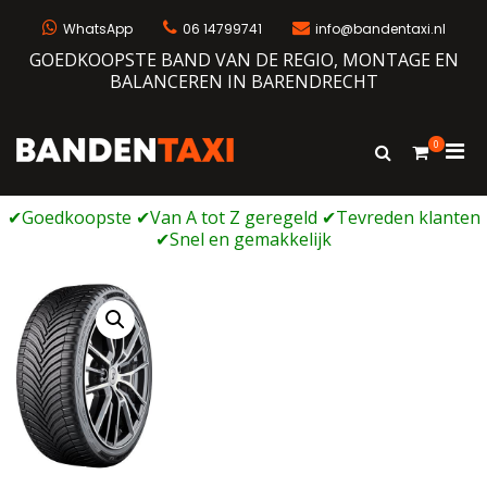
Ga
naar
WhatsApp
06 14799741
info@bandentaxi.nl
de
GOEDKOOPSTE BAND VAN DE REGIO, MONTAGE EN
inhoud
BALANCEREN IN BARENDRECHT
0
Prim
Toon
Bandentaxi
Bandengarage met eigen webshop
zoekformulie
men
voor
mobi