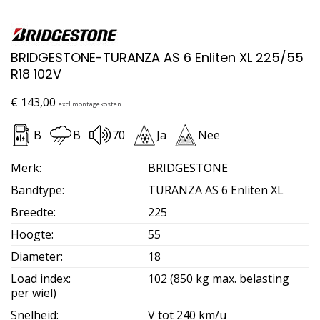
BRIDGESTONE-TURANZA AS 6 Enliten XL 225/55
R18 102V
€
143,00
excl montagekosten
B
B
70
Ja
Nee
Merk
:
BRIDGESTONE
Bandtype
:
TURANZA AS 6 Enliten XL
Breedte
:
225
Hoogte
:
55
Diameter
:
18
Load index
:
102 (850 kg max. belasting
per wiel)
Snelheid
:
V tot 240 km/u