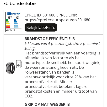
EU bandenlabel
EPREL ID: 501680 EPREL Link:
https://eprel.ec.europa.eu/qr/501680
Bekijk label/info
BRANDSTOF-EFFICIËNTIE: B
5 klassen van A (het zuinigst) t/m E (het minst
zuinig).
Het brandstofverbruik van een voertuig is
afhankelijk van factoren als het
motortype, de snelheid, het soort wegdek,
de weersomstandigheden etc. De
rolweerstand van banden is
verantwoordelijk voor circa 20% van het
brandstofverbruik. Minder
brandstofverbruik betekent lagere
brandstofkosten en minder uitstoot van
CO2.
GRIP OP NAT WEGDEK: B