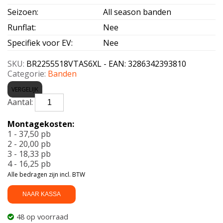
Seizoen
:
All season banden
Runflat
:
Nee
Specifiek voor EV
:
Nee
SKU:
BR2255518VTAS6XL - EAN: 3286342393810
Categorie:
Banden
VERGELIJK
BRIDGESTONE-
TURANZA
AS
Montagekosten:
6
1 - 37,50 pb
Enliten
2 - 20,00 pb
XL
3 - 18,33 pb
225/55
4 - 16,25 pb
R18
Alle bedragen zijn incl. BTW
102V
aantal
NAAR KASSA
48 op voorraad