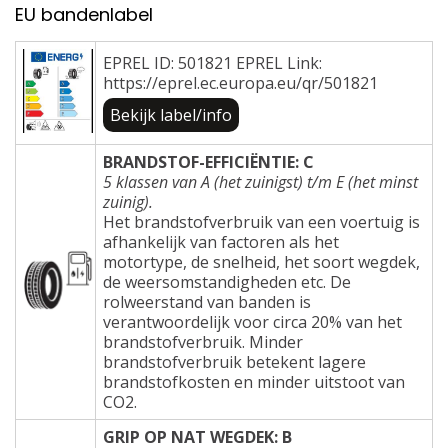
EU bandenlabel
EPREL ID: 501821 EPREL Link:
https://eprel.ec.europa.eu/qr/501821
Bekijk label/info
BRANDSTOF-EFFICIËNTIE: C
5 klassen van A (het zuinigst) t/m E (het minst
zuinig).
Het brandstofverbruik van een voertuig is
afhankelijk van factoren als het
motortype, de snelheid, het soort wegdek,
de weersomstandigheden etc. De
rolweerstand van banden is
verantwoordelijk voor circa 20% van het
brandstofverbruik. Minder
brandstofverbruik betekent lagere
brandstofkosten en minder uitstoot van
CO2.
GRIP OP NAT WEGDEK: B