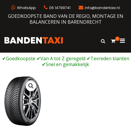
Ga
naar
WhatsApp
06 14799741
info@bandentaxi.nl
de
GOEDKOOPSTE BAND VAN DE REGIO, MONTAGE EN
inhoud
BALANCEREN IN BARENDRECHT
0
Prim
Toon
Bandentaxi
Bandengarage met eigen webshop
zoekformulie
men
voor
mobi