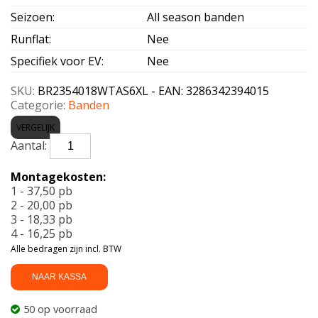
Seizoen
:
All season banden
Runflat
:
Nee
Specifiek voor EV
:
Nee
SKU:
BR2354018WTAS6XL - EAN: 3286342394015
Categorie:
Banden
VERGELIJK
BRIDGESTONE-
TURANZA
AS
Montagekosten:
6
1 - 37,50 pb
Enliten
2 - 20,00 pb
XL
3 - 18,33 pb
235/40
4 - 16,25 pb
R18
Alle bedragen zijn incl. BTW
95W
aantal
NAAR KASSA
50 op voorraad