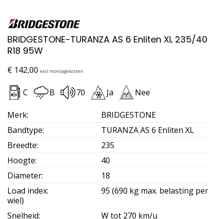
BRIDGESTONE-TURANZA AS 6 Enliten XL 235/40
R18 95W
€
142,00
excl montagekosten
C
B
70
Ja
Nee
Merk
:
BRIDGESTONE
Bandtype
:
TURANZA AS 6 Enliten XL
Breedte
:
235
Hoogte
:
40
Diameter
:
18
Load index
:
95 (690 kg max. belasting per
wiel)
Snelheid
:
W tot 270 km/u