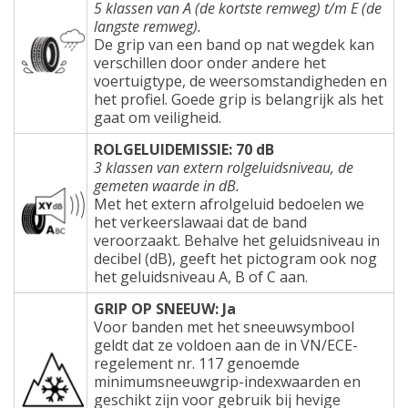
5 klassen van A (de kortste remweg) t/m E (de
langste remweg).
De grip van een band op nat wegdek kan
verschillen door onder andere het
voertuigtype, de weersomstandigheden en
het profiel. Goede grip is belangrijk als het
gaat om veiligheid.
ROLGELUIDEMISSIE: 70 dB
3 klassen van extern rolgeluidsniveau, de
gemeten waarde in dB.
Met het extern afrolgeluid bedoelen we
het verkeerslawaai dat de band
veroorzaakt. Behalve het geluidsniveau in
decibel (dB), geeft het pictogram ook nog
het geluidsniveau A, B of C aan.
GRIP OP SNEEUW: Ja
Voor banden met het sneeuwsymbool
geldt dat ze voldoen aan de in VN/ECE-
regelement nr. 117 genoemde
minimumsneeuwgrip-indexwaarden en
geschikt zijn voor gebruik bij hevige