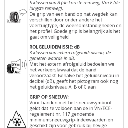
5 klassen van A (de kortste remweg) t/m E (de
langste remweg).
De grip van een band op nat wegdek kan
verschillen door onder andere het
voertuigtype, de weersomstandigheden en
het profiel. Goede grip is belangrijk als het
gaat om veiligheid.
ROLGELUIDEMISSIE: dB
3 klassen van extern rolgeluidsniveau, de
gemeten waarde in dB.
Met het extern afrolgeluid bedoelen we
het verkeerslawaai dat de band
veroorzaakt. Behalve het geluidsniveau in
decibel (dB), geeft het pictogram ook nog
het geluidsniveau A, B of C aan.
GRIP OP SNEEUW:
Voor banden met het sneeuwsymbool
geldt dat ze voldoen aan de in VN/ECE-
regelement nr. 117 genoemde
minimumsneeuwgrip-indexwaarden en
geschikt zijn voor gebruik bij hevige