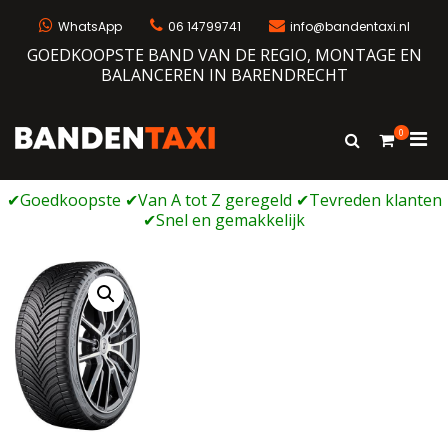
Ga
naar
WhatsApp
06 14799741
info@bandentaxi.nl
de
GOEDKOOPSTE BAND VAN DE REGIO, MONTAGE EN
inhoud
BALANCEREN IN BARENDRECHT
0
Prim
Toon
Bandentaxi
Bandengarage met eigen webshop
zoekformulie
men
voor
mobi