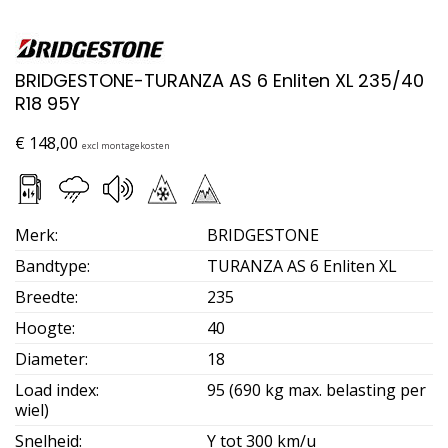
BRIDGESTONE-TURANZA AS 6 Enliten XL 235/40
R18 95Y
€
148,00
excl montagekosten
Merk
:
BRIDGESTONE
Bandtype
:
TURANZA AS 6 Enliten XL
Breedte
:
235
Hoogte
:
40
Diameter
:
18
Load index
:
95 (690 kg max. belasting per
wiel)
Snelheid
:
Y tot 300 km/u