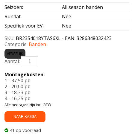
Seizoen
:
All season banden
Runflat
:
Nee
Specifiek voor EV
:
Nee
SKU:
BR2354018YTAS6XL - EAN: 3286348032423
Categorie:
Banden
VERGELIJK
BRIDGESTONE-
TURANZA
AS
Montagekosten:
6
1 - 37,50 pb
Enliten
2 - 20,00 pb
XL
3 - 18,33 pb
235/40
4 - 16,25 pb
R18
Alle bedragen zijn incl. BTW
95Y
aantal
NAAR KASSA
41 op voorraad