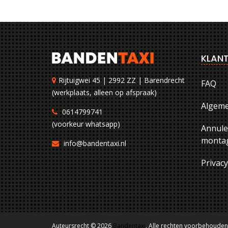
KLANT
Rijtuigwei 45 | 2992 ZZ | Barendrecht
FAQ
(werkplaats, alleen op afspraak)
Algem
0614799741
(voorkeur whatsapp)
Annule
montag
info@bandentaxi.nl
Privac
Auteursrecht © 2026
Bandentaxi
. Alle rechten voorbehouden