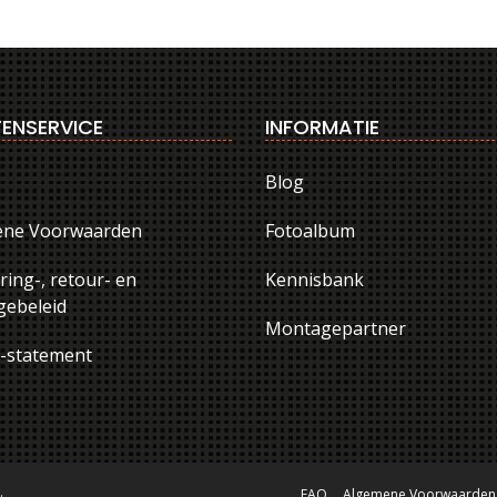
ENSERVICE
INFORMATIE
Blog
ene Voorwaarden
Fotoalbum
ring-, retour- en
Kennisbank
ebeleid
Montagepartner
y-statement
.
FAQ
Algemene Voorwaarden