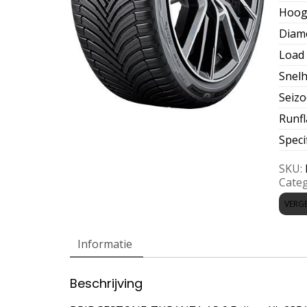
Hoog
Diam
Load 
Snelh
Seiz
Runfl
Speci
SKU:
Categ
VERGE
Informatie
Beschrijving