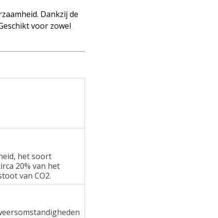
rzaamheid. Dankzij de
 Geschikt voor zowel
heid, het soort
irca 20% van het
stoot van CO2.
e weersomstandigheden