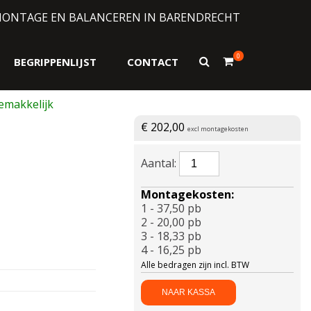
MONTAGE EN BALANCEREN IN BARENDRECHT
0
Toon
BEGRIPPENLIJST
CONTACT
zoekformulier
€
202,00
excl montagekosten
BRIDGESTONE-
TURANZA
AS
Montagekosten:
6
1 - 37,50 pb
Enliten
2 - 20,00 pb
XL
3 - 18,33 pb
235/45
4 - 16,25 pb
R19
Alle bedragen zijn incl. BTW
99W
aantal
NAAR KASSA