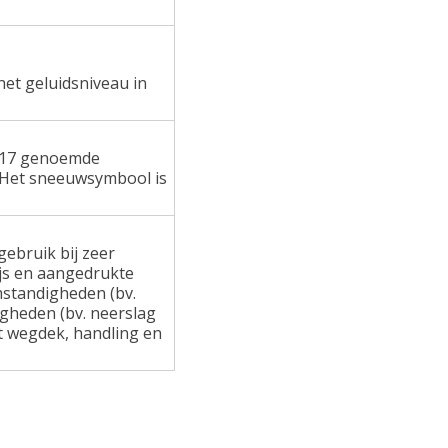
het geluidsniveau in
 117 genoemde
 Het sneeuwsymbool is
ebruik bij zeer
ijs en aangedrukte
standigheden (bv.
gheden (bv. neerslag
at wegdek, handling en