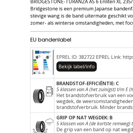
BRIDGESTONE-TURANZA AS 6 Enliten XL 235/
Bridgestone is een premium Japanse bandenfa
stevige wang is de band uitermate geschikt voo
zomer- als winterse omstandigheden, met focu
EU bandenlabel
EPREL ID: 382722 EPREL Link: http
Bekijk label/info
BRANDSTOF-EFFICIËNTIE: C
5 klassen van A (het zuinigst) t/m E (h
Het brandstofverbruik van een voer
wegdek, de weersomstandigheden e
brandstofverbruik. Minder brands
GRIP OP NAT WEGDEK: B
5 klassen van A (de kortste remweg) 
De grip van een band op nat wegd