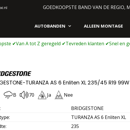
GOEDKOOPSTE BAND VAN DE REGIO, 
i.nl
AUTOBANDEN
ALLEEN MONTAGE
gen webshop
GESTONE-TURANZA AS 6 Enliten XL 235/45 R19 99W
C
B
70
Ja
Nee
:
BRIDGESTONE
type
:
TURANZA AS 6 Enliten XL
dte
:
235