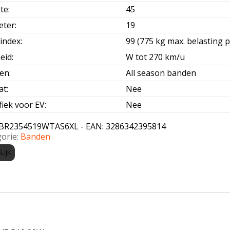
te
:
45
eter
:
19
index
:
99 (775 kg max. belasting p
eid
:
W tot 270 km/u
oen
:
All season banden
at
:
Nee
fiek voor EV
:
Nee
BR2354519WTAS6XL - EAN: 3286342395814
orie:
Banden
LIJK