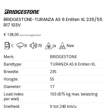
BRIDGESTONE-TURANZA AS 6 Enliten XL 235/55
R17 103V
€
138,00
excl montagekosten
C
B
70
Ja
Nee
Merk
:
BRIDGESTONE
Bandtype
:
TURANZA AS 6 Enliten XL
Breedte
:
235
Hoogte
:
55
Diameter
:
17
Load index
:
103 (875 kg max. belasting
per wiel)
Snelheid
:
V tot 240 km/u