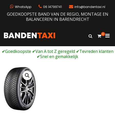
Ga
naar
WhatsApp
06 14799741
info@bandentaxi.nl
de
GOEDKOOPSTE BAND VAN DE REGIO, MONTAGE EN
inhoud
BALANCEREN IN BARENDRECHT
0
Prim
Toon
Bandentaxi
Bandengarage met eigen webshop
zoekformulie
men
voor
mobi