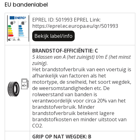
EU bandenlabel
EPREL ID: 501993 EPREL Link:
https://eprel.ec.europa.eu/qr/501993
Bekijk label/info
BRANDSTOF-EFFICIËNTIE: C
5 klassen van A (het zuinigst) t/m E (het minst
zuinig).
Het brandstofverbruik van een voertuig is
afhankelijk van factoren als het
motortype, de snelheid, het soort wegdek,
de weersomstandigheden etc. De
rolweerstand van banden is
verantwoordelijk voor circa 20% van het
brandstofverbruik. Minder
brandstofverbruik betekent lagere
brandstofkosten en minder uitstoot van
CO2.
GRIP OP NAT WEGDEK: B