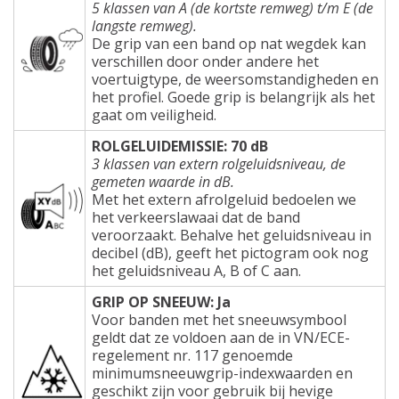
5 klassen van A (de kortste remweg) t/m E (de
langste remweg).
De grip van een band op nat wegdek kan
verschillen door onder andere het
voertuigtype, de weersomstandigheden en
het profiel. Goede grip is belangrijk als het
gaat om veiligheid.
ROLGELUIDEMISSIE: 70 dB
3 klassen van extern rolgeluidsniveau, de
gemeten waarde in dB.
Met het extern afrolgeluid bedoelen we
het verkeerslawaai dat de band
veroorzaakt. Behalve het geluidsniveau in
decibel (dB), geeft het pictogram ook nog
het geluidsniveau A, B of C aan.
GRIP OP SNEEUW: Ja
Voor banden met het sneeuwsymbool
geldt dat ze voldoen aan de in VN/ECE-
regelement nr. 117 genoemde
minimumsneeuwgrip-indexwaarden en
geschikt zijn voor gebruik bij hevige