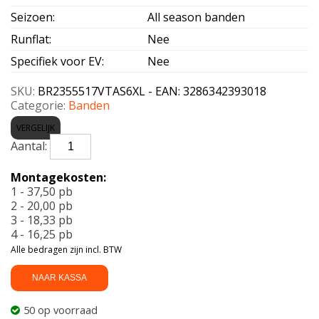
Seizoen
:
All season banden
Runflat
:
Nee
Specifiek voor EV
:
Nee
SKU:
BR2355517VTAS6XL - EAN: 3286342393018
Categorie:
Banden
VERGELIJK
BRIDGESTONE-
TURANZA
AS
Montagekosten:
6
1 - 37,50 pb
Enliten
2 - 20,00 pb
XL
3 - 18,33 pb
235/55
4 - 16,25 pb
R17
Alle bedragen zijn incl. BTW
103V
aantal
NAAR KASSA
50 op voorraad