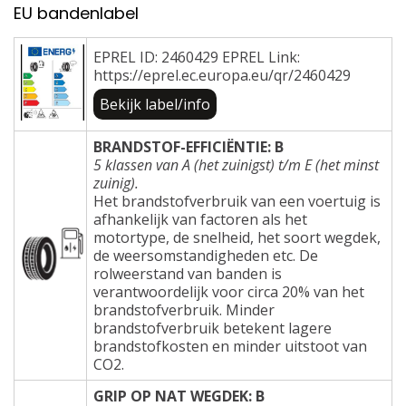
EU bandenlabel
EPREL ID: 2460429 EPREL Link:
https://eprel.ec.europa.eu/qr/2460429
Bekijk label/info
BRANDSTOF-EFFICIËNTIE: B
5 klassen van A (het zuinigst) t/m E (het minst
zuinig).
Het brandstofverbruik van een voertuig is
afhankelijk van factoren als het
motortype, de snelheid, het soort wegdek,
de weersomstandigheden etc. De
rolweerstand van banden is
verantwoordelijk voor circa 20% van het
brandstofverbruik. Minder
brandstofverbruik betekent lagere
brandstofkosten en minder uitstoot van
CO2.
GRIP OP NAT WEGDEK: B