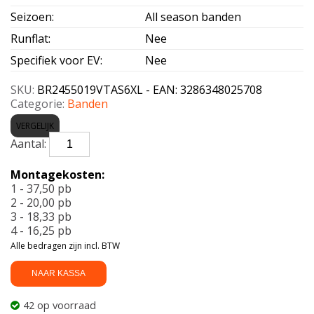
Seizoen
:
All season banden
Runflat
:
Nee
Specifiek voor EV
:
Nee
SKU:
BR2455019VTAS6XL - EAN: 3286348025708
Categorie:
Banden
VERGELIJK
BRIDGESTONE-
TURANZA
AS
Montagekosten:
6
1 - 37,50 pb
Enliten
2 - 20,00 pb
XL
3 - 18,33 pb
245/50
4 - 16,25 pb
R19
Alle bedragen zijn incl. BTW
105V
aantal
NAAR KASSA
42 op voorraad