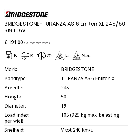
BRIDGESTONE-TURANZA AS 6 Enliten XL 245/50
R19 105V
€
191,00
excl montagekosten
B
B
70
Ja
Nee
Merk
:
BRIDGESTONE
Bandtype
:
TURANZA AS 6 Enliten XL
Breedte
:
245
Hoogte
:
50
Diameter
:
19
Load index
:
105 (925 kg max. belasting
per wiel)
Snelheid
:
V tot 240 km/u