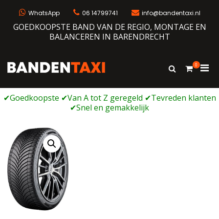
Ga
naar
WhatsApp
06 14799741
info@bandentaxi.nl
de
GOEDKOOPSTE BAND VAN DE REGIO, MONTAGE EN
inhoud
BALANCEREN IN BARENDRECHT
0
Prim
Toon
Bandentaxi
Bandengarage met eigen webshop
zoekformulie
men
voor
mobi