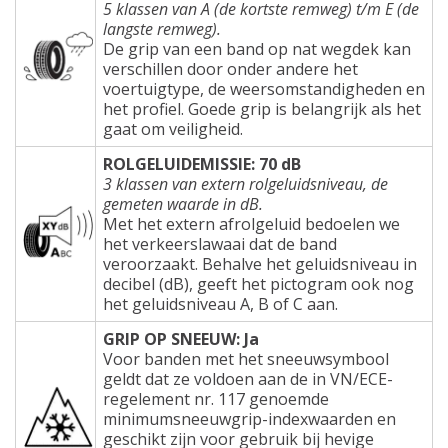
5 klassen van A (de kortste remweg) t/m E (de
langste remweg).
De grip van een band op nat wegdek kan
verschillen door onder andere het
voertuigtype, de weersomstandigheden en
het profiel. Goede grip is belangrijk als het
gaat om veiligheid.
ROLGELUIDEMISSIE: 70 dB
3 klassen van extern rolgeluidsniveau, de
gemeten waarde in dB.
Met het extern afrolgeluid bedoelen we
het verkeerslawaai dat de band
veroorzaakt. Behalve het geluidsniveau in
decibel (dB), geeft het pictogram ook nog
het geluidsniveau A, B of C aan.
GRIP OP SNEEUW: Ja
Voor banden met het sneeuwsymbool
geldt dat ze voldoen aan de in VN/ECE-
regelement nr. 117 genoemde
minimumsneeuwgrip-indexwaarden en
geschikt zijn voor gebruik bij hevige