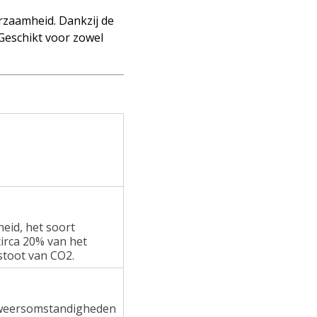
rzaamheid. Dankzij de
 Geschikt voor zowel
heid, het soort
irca 20% van het
stoot van CO2.
e weersomstandigheden