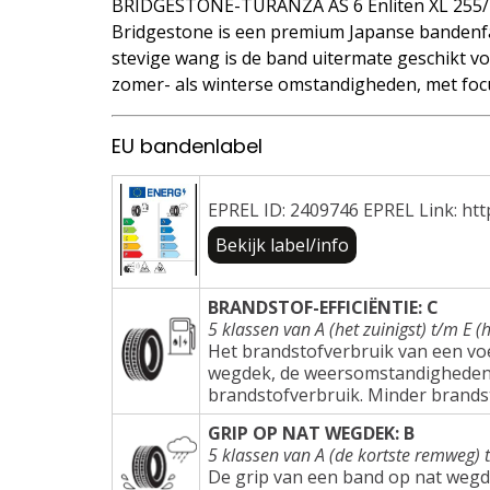
BRIDGESTONE-TURANZA AS 6 Enliten XL 255/
Bridgestone is een premium Japanse bandenfa
stevige wang is de band uitermate geschikt voo
zomer- als winterse omstandigheden, met focu
EU bandenlabel
EPREL ID: 2409746 EPREL Link: htt
Bekijk label/info
BRANDSTOF-EFFICIËNTIE: C
5 klassen van A (het zuinigst) t/m E (h
Het brandstofverbruik van een voer
wegdek, de weersomstandigheden e
brandstofverbruik. Minder brands
GRIP OP NAT WEGDEK: B
5 klassen van A (de kortste remweg) 
De grip van een band op nat wegd