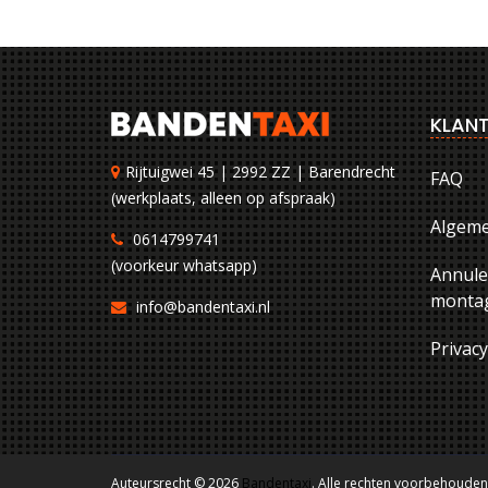
KLANT
Rijtuigwei 45 | 2992 ZZ | Barendrecht
FAQ
(werkplaats, alleen op afspraak)
Algem
0614799741
(voorkeur whatsapp)
Annule
montag
info@bandentaxi.nl
Privac
Auteursrecht © 2026
Bandentaxi
. Alle rechten voorbehouden