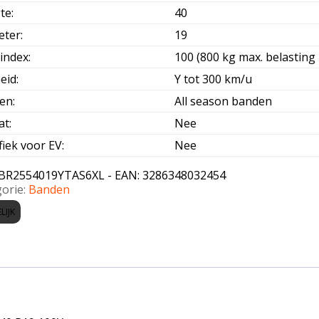
te
:
40
eter
:
19
index
:
100 (800 kg max. belasting 
eid
:
Y tot 300 km/u
oen
:
All season banden
at
:
Nee
fiek voor EV
:
Nee
BR2554019YTAS6XL - EAN: 3286348032454
orie:
Banden
LIJK