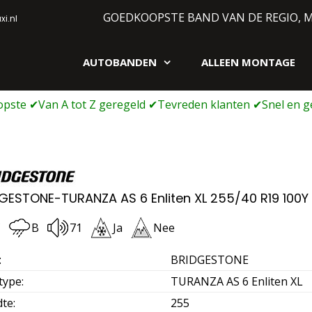
GOEDKOOPSTE BAND VAN DE REGIO, 
i.nl
AUTOBANDEN
ALLEEN MONTAGE
gen webshop
GESTONE-TURANZA AS 6 Enliten XL 255/40 R19 100Y
C
B
71
Ja
Nee
:
BRIDGESTONE
type
:
TURANZA AS 6 Enliten XL
dte
:
255