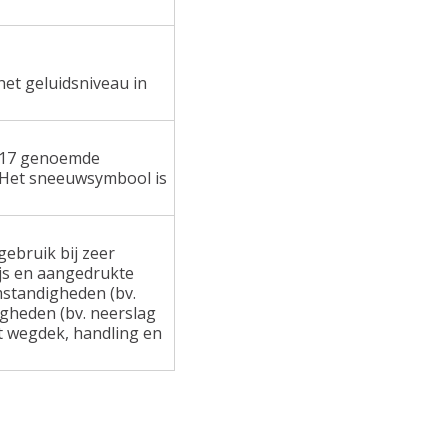
het geluidsniveau in
 117 genoemde
 Het sneeuwsymbool is
ebruik bij zeer
ijs en aangedrukte
standigheden (bv.
gheden (bv. neerslag
at wegdek, handling en