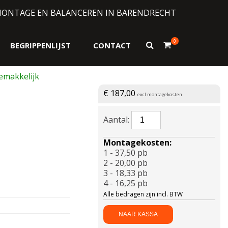
MONTAGE EN BALANCEREN IN BARENDRECHT
0
Toon
BEGRIPPENLIJST
CONTACT
zoekformulier
€
187,00
excl montagekosten
BRIDGESTONE-
TURANZA
AS
Montagekosten:
6
1 - 37,50 pb
Enliten
2 - 20,00 pb
XL
3 - 18,33 pb
255/40
4 - 16,25 pb
R19
Alle bedragen zijn incl. BTW
100Y
aantal
NAAR KASSA