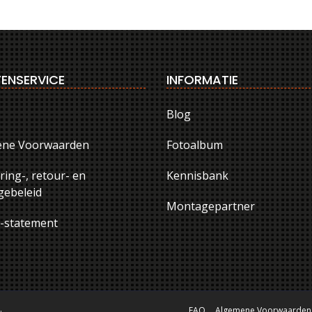
ENSERVICE
INFORMATIE
Blog
ene Voorwaarden
Fotoalbum
ring-, retour- en
Kennisbank
ebeleid
Montagepartner
y-statement
.
FAQ
Algemene Voorwaarden