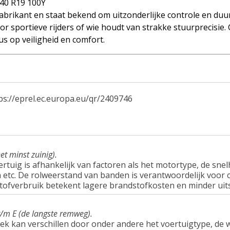
40 R19 100Y
brikant en staat bekend om uitzonderlijke controle en duu
r sportieve rijders of wie houdt van strakke stuurprecisie.
s op veiligheid en comfort.
ps://eprel.ec.europa.eu/qr/2409746
et minst zuinig).
tuig is afhankelijk van factoren als het motortype, de snel
tc. De rolweerstand van banden is verantwoordelijk voor c
tofverbruik betekent lagere brandstofkosten en minder uit
t/m E (de langste remweg).
ek kan verschillen door onder andere het voertuigtype, d