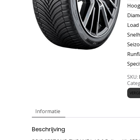
Hoog
Diam
Load 
Snelh
Seiz
Runfl
Speci
SKU:
Categ
VERGE
Informatie
Beschrijving