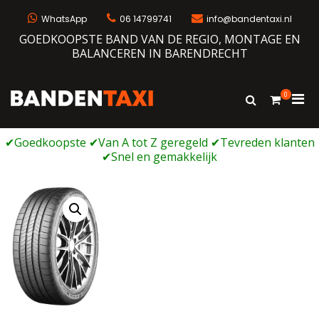
Ga
naar
WhatsApp
06 14799741
info@bandentaxi.nl
de
GOEDKOOPSTE BAND VAN DE REGIO, MONTAGE EN
inhoud
BALANCEREN IN BARENDRECHT
0
Prim
Toon
Bandentaxi
Bandengarage met eigen webshop
zoekformulie
men
voor
mobi