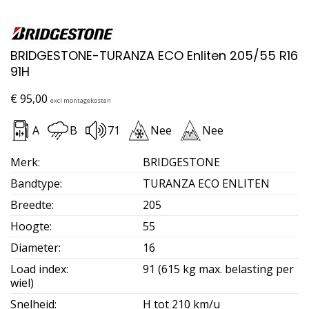
BRIDGESTONE-TURANZA ECO Enliten 205/55 R16
91H
€
95,00
excl montagekosten
A
B
71
Nee
Nee
Merk
:
BRIDGESTONE
Bandtype
:
TURANZA ECO ENLITEN
Breedte
:
205
Hoogte
:
55
Diameter
:
16
Load index
:
91 (615 kg max. belasting per
wiel)
Snelheid
:
H tot 210 km/u