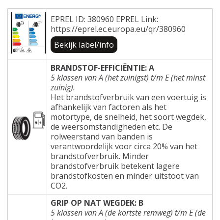
EPREL ID: 380960 EPREL Link:
https://eprel.ec.europa.eu/qr/380960
Bekijk label/info
BRANDSTOF-EFFICIËNTIE: A
5 klassen van A (het zuinigst) t/m E (het minst
zuinig).
Het brandstofverbruik van een voertuig is
afhankelijk van factoren als het
motortype, de snelheid, het soort wegdek,
de weersomstandigheden etc. De
rolweerstand van banden is
verantwoordelijk voor circa 20% van het
brandstofverbruik. Minder
brandstofverbruik betekent lagere
brandstofkosten en minder uitstoot van
CO2.
GRIP OP NAT WEGDEK: B
5 klassen van A (de kortste remweg) t/m E (de