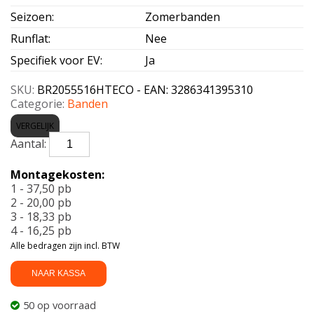
Seizoen
:
Zomerbanden
Runflat
:
Nee
Specifiek voor EV
:
Ja
SKU:
BR2055516HTECO - EAN: 3286341395310
Categorie:
Banden
VERGELIJK
BRIDGESTONE-
TURANZA
ECO
Montagekosten:
Enliten
1 - 37,50 pb
205/55
2 - 20,00 pb
R16
3 - 18,33 pb
91H
4 - 16,25 pb
aantal
Alle bedragen zijn incl. BTW
NAAR KASSA
50 op voorraad