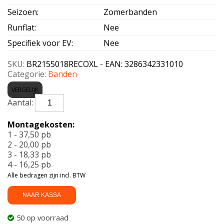
Seizoen
:
Zomerbanden
Runflat
:
Nee
Specifiek voor EV
:
Nee
SKU:
BR2155018RECOXL - EAN: 3286342331010
Categorie:
Banden
VERGELIJK
BRIDGESTONE-
TURANZA
ECO
Montagekosten:
Enliten
1 - 37,50 pb
XL
2 - 20,00 pb
215/50
3 - 18,33 pb
R18
4 - 16,25 pb
96W
Alle bedragen zijn incl. BTW
aantal
NAAR KASSA
50 op voorraad