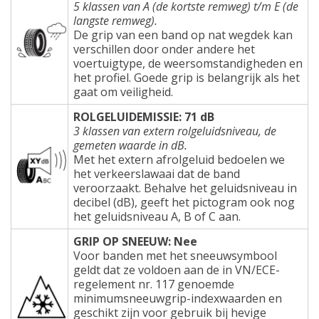
5 klassen van A (de kortste remweg) t/m E (de
langste remweg).
De grip van een band op nat wegdek kan
verschillen door onder andere het
voertuigtype, de weersomstandigheden en
het profiel. Goede grip is belangrijk als het
gaat om veiligheid.
ROLGELUIDEMISSIE: 71 dB
3 klassen van extern rolgeluidsniveau, de
gemeten waarde in dB.
Met het extern afrolgeluid bedoelen we
het verkeerslawaai dat de band
veroorzaakt. Behalve het geluidsniveau in
decibel (dB), geeft het pictogram ook nog
het geluidsniveau A, B of C aan.
GRIP OP SNEEUW: Nee
Voor banden met het sneeuwsymbool
geldt dat ze voldoen aan de in VN/ECE-
regelement nr. 117 genoemde
minimumsneeuwgrip-indexwaarden en
geschikt zijn voor gebruik bij hevige