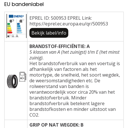
EU bandenlabel
EPREL ID: 500953 EPREL Link:
https://eprel.ec.europa.eu/qr/500953
Bekijk label/info
BRANDSTOF-EFFICIËNTIE: A
5 klassen van A (het zuinigst) t/m E (het minst
zuinig).
Het brandstofverbruik van een voertuig is
afhankelijk van factoren als het
motortype, de snelheid, het soort wegdek,
de weersomstandigheden etc. De
rolweerstand van banden is
verantwoordelijk voor circa 20% van het
brandstofverbruik. Minder
brandstofverbruik betekent lagere
brandstofkosten en minder uitstoot van
CO2.
GRIP OP NAT WEGDEK: B