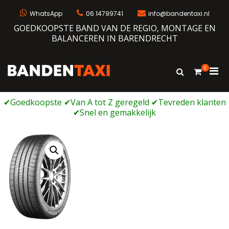
Ga
naar
WhatsApp
06 14799741
info@bandentaxi.nl
de
GOEDKOOPSTE BAND VAN DE REGIO, MONTAGE EN
inhoud
BALANCEREN IN BARENDRECHT
0
Prim
Toon
Bandentaxi
Bandengarage met eigen webshop
zoekformulie
men
voor
mobi