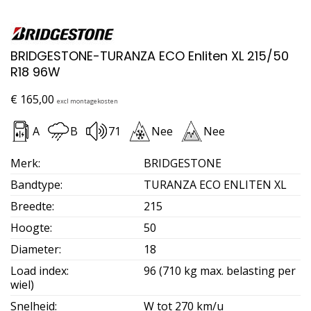
BRIDGESTONE-TURANZA ECO Enliten XL 215/50
R18 96W
€
165,00
excl montagekosten
A
B
71
Nee
Nee
Merk
:
BRIDGESTONE
Bandtype
:
TURANZA ECO ENLITEN XL
Breedte
:
215
Hoogte
:
50
Diameter
:
18
Load index
:
96 (710 kg max. belasting per
wiel)
Snelheid
:
W tot 270 km/u