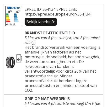
EPREL ID: 554134 EPREL Link:
https://eprel.ec.europa.eu/qr/554134
Bekijk label/info
BRANDSTOF-EFFICIËNTIE: D
5 klassen van A (het zuinigst) t/m E (het minst
zuinig).
Het brandstofverbruik van een voertuig is
afhankelijk van factoren als het
motortype, de snelheid, het soort wegdek,
de weersomstandigheden etc. De
rolweerstand van banden is
verantwoordelijk voor circa 20% van het
brandstofverbruik. Minder
brandstofverbruik betekent lagere
brandstofkosten en minder uitstoot van
CO2.
GRIP OP NAT WEGDEK: B
5 klassen van A (de kortste remweg) t/m E (de