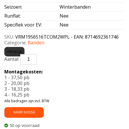
Seizoen
:
Winterbanden
Runflat
:
Nee
Specifiek voor EV
:
Nee
SKU:
VRM1956516TCOM2WPL - EAN: 8714692361746
Categorie:
Banden
VERGELIJK
VREDESTEIN-
COMTRAC
2
Montagekosten:
WINTER+
1 - 37,50 pb
195/65
2 - 20,00 pb
R16
3 - 18,33 pb
104T
4 - 16,25 pb
aantal
Alle bedragen zijn incl. BTW
NAAR KASSA
50 op voorraad