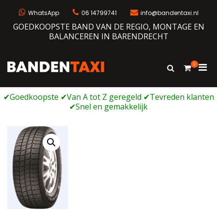
Ga
naar
WhatsApp
06 14799741
info@bandentaxi.nl
de
GOEDKOOPSTE BAND VAN DE REGIO, MONTAGE EN
inhoud
BALANCEREN IN BARENDRECHT
0
Prim
Toon
Bandentaxi
Bandengarage met eigen webshop
zoekformulie
men
voor
mobi