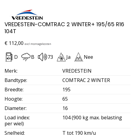
VREDESTEIN-COMTRAC 2 WINTER+ 195/65 R16
104T
€
112,00
excl montagekosten
D
B
73
Ja
Nee
Merk
:
VREDESTEIN
Bandtype
:
COMTRAC 2 WINTER
Breedte
:
195
Hoogte
:
65
Diameter
:
16
Load index
:
104 (900 kg max. belasting
per wiel)
Snelheid
:
T tot 190 km/u