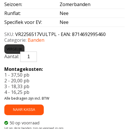
Seizoen
:
Zomerbanden
Runflat
:
Nee
Specifiek voor EV
:
Nee
SKU:
VR2256517VULTPL - EAN: 8714692995460
Categorie:
Banden
VERGELIJK
VREDESTEIN-
ULTRAC+
225/65
Montagekosten:
R17
1 - 37,50 pb
102V
2 - 20,00 pb
aantal
3 - 18,33 pb
4 - 16,25 pb
Alle bedragen zijn incl. BTW
NAAR KASSA
50 op voorraad