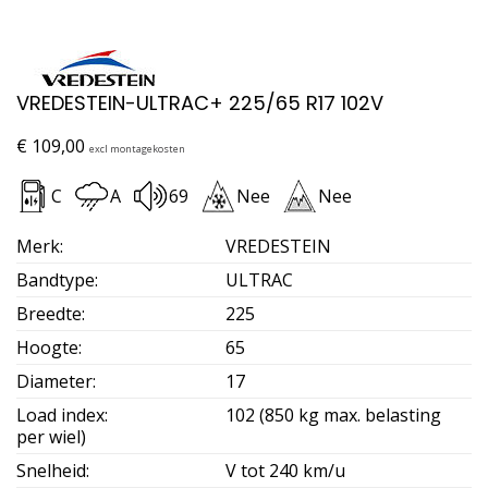
VREDESTEIN-ULTRAC+ 225/65 R17 102V
€
109,00
excl montagekosten
C
A
69
Nee
Nee
Merk
:
VREDESTEIN
Bandtype
:
ULTRAC
Breedte
:
225
Hoogte
:
65
Diameter
:
17
Load index
:
102 (850 kg max. belasting
per wiel)
Snelheid
:
V tot 240 km/u