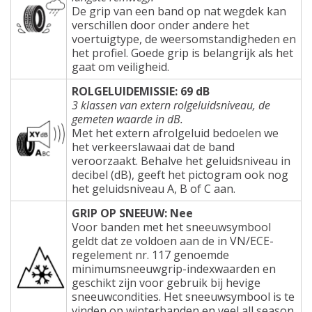
De grip van een band op nat wegdek kan
verschillen door onder andere het
voertuigtype, de weersomstandigheden en
het profiel. Goede grip is belangrijk als het
gaat om veiligheid.
ROLGELUIDEMISSIE: 69 dB
3 klassen van extern rolgeluidsniveau, de
gemeten waarde in dB.
Met het extern afrolgeluid bedoelen we
het verkeerslawaai dat de band
veroorzaakt. Behalve het geluidsniveau in
decibel (dB), geeft het pictogram ook nog
het geluidsniveau A, B of C aan.
GRIP OP SNEEUW: Nee
Voor banden met het sneeuwsymbool
geldt dat ze voldoen aan de in VN/ECE-
regelement nr. 117 genoemde
minimumsneeuwgrip-indexwaarden en
geschikt zijn voor gebruik bij hevige
sneeuwcondities. Het sneeuwsymbool is te
vinden op winterbanden en veel all season