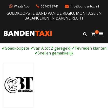
Ga
naar
WhatsApp
06 14799741
info@bandentaxi.nl
de
GOEDKOOPSTE BAND VAN DE REGIO, MONTAGE EN
inhoud
BALANCEREN IN BARENDRECHT
0
Prim
Toon
Bandentaxi
Bandengarage met eigen webshop
zoekformulie
men
voor
mobi