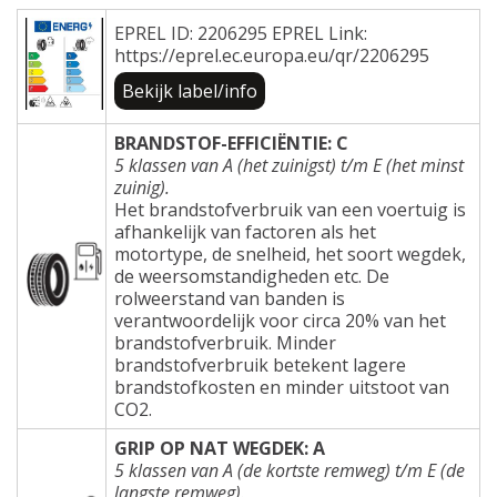
EPREL ID: 2206295 EPREL Link:
https://eprel.ec.europa.eu/qr/2206295
Bekijk label/info
BRANDSTOF-EFFICIËNTIE: C
5 klassen van A (het zuinigst) t/m E (het minst
zuinig).
Het brandstofverbruik van een voertuig is
afhankelijk van factoren als het
motortype, de snelheid, het soort wegdek,
de weersomstandigheden etc. De
rolweerstand van banden is
verantwoordelijk voor circa 20% van het
brandstofverbruik. Minder
brandstofverbruik betekent lagere
brandstofkosten en minder uitstoot van
CO2.
GRIP OP NAT WEGDEK: A
5 klassen van A (de kortste remweg) t/m E (de
langste remweg).