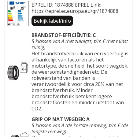
EPREL ID: 1874888 EPREL Link:
https://eprel.ec.europa.eu/qr/1874888
Bekijk label/info
BRANDSTOF-EFFICIËNTIE: C
5 klassen van A (het zuinigst) t/m E (het minst
zuinig).
Het brandstofverbruik van een voertuig is
afhankelijk van factoren als het
motortype, de snelheid, het soort wegdek,
de weersomstandigheden etc. De
rolweerstand van banden is
verantwoordelijk voor circa 20% van het
brandstofverbruik. Minder
brandstofverbruik betekent lagere
brandstofkosten en minder uitstoot van
CO2.
GRIP OP NAT WEGDEK: A
5 klassen van A (de kortste remweg) t/m E (de
langste remweg).