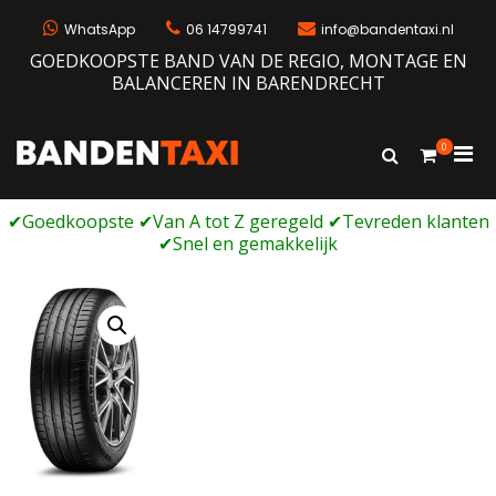
Ga
naar
WhatsApp
06 14799741
info@bandentaxi.nl
de
GOEDKOOPSTE BAND VAN DE REGIO, MONTAGE EN
inhoud
BALANCEREN IN BARENDRECHT
0
Prim
Toon
Bandentaxi
Bandengarage met eigen webshop
zoekformulie
men
voor
mobi