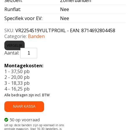
Seizoen
:
Zomerbanden
Runflat
:
Nee
Specifiek voor EV
:
Nee
SKU:
VR2254519YULTPROXL - EAN: 8714692804458
Categorie:
Banden
VERGELIJK
VREDESTEIN-
ULTRAC
PRO
Montagekosten:
XL
1 - 37,50 pb
225/45
2 - 20,00 pb
R19
3 - 18,33 pb
96Y
4 - 16,25 pb
aantal
Alle bedragen zijn incl. BTW
NAAR KASSA
50 op voorraad