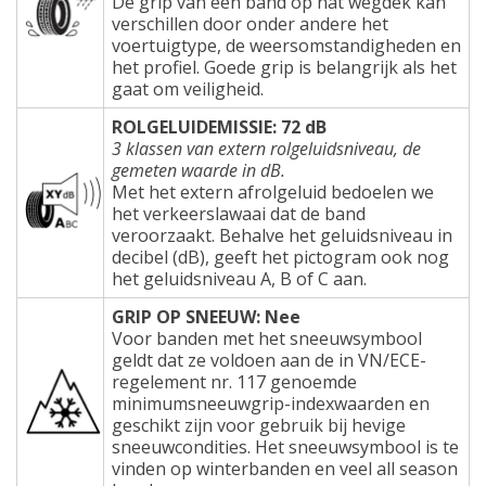
De grip van een band op nat wegdek kan
verschillen door onder andere het
voertuigtype, de weersomstandigheden en
het profiel. Goede grip is belangrijk als het
gaat om veiligheid.
ROLGELUIDEMISSIE: 72 dB
3 klassen van extern rolgeluidsniveau, de
gemeten waarde in dB.
Met het extern afrolgeluid bedoelen we
het verkeerslawaai dat de band
veroorzaakt. Behalve het geluidsniveau in
decibel (dB), geeft het pictogram ook nog
het geluidsniveau A, B of C aan.
GRIP OP SNEEUW: Nee
Voor banden met het sneeuwsymbool
geldt dat ze voldoen aan de in VN/ECE-
regelement nr. 117 genoemde
minimumsneeuwgrip-indexwaarden en
geschikt zijn voor gebruik bij hevige
sneeuwcondities. Het sneeuwsymbool is te
vinden op winterbanden en veel all season