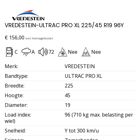
VREDESTEIN-ULTRAC PRO XL 225/45 R19 96Y
€
156,00
excl montagekosten
C
A
72
Nee
Nee
Merk
:
VREDESTEIN
Bandtype
:
ULTRAC PRO XL
Breedte
:
225
Hoogte
:
45
Diameter
:
19
Load index
:
96 (710 kg max. belasting per
wiel)
Snelheid
:
Y tot 300 km/u