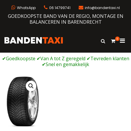
Ga
naar
WhatsApp
06 14799741
info@bandentaxi.nl
de
GOEDKOOPSTE BAND VAN DE REGIO, MONTAGE EN
inhoud
BALANCEREN IN BARENDRECHT
0
Prim
Toon
Bandentaxi
Bandengarage met eigen webshop
zoekformulie
men
voor
mobi