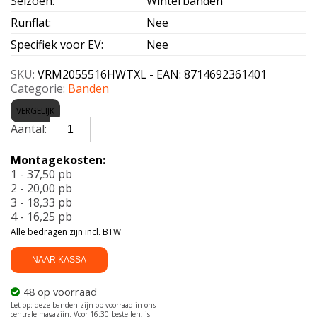
Seizoen
:
Winterbanden
Runflat
:
Nee
Specifiek voor EV
:
Nee
SKU:
VRM2055516HWTXL - EAN: 8714692361401
Categorie:
Banden
VERGELIJK
VREDESTEIN-
WINTRAC
XL
Montagekosten:
205/55
1 - 37,50 pb
R16
2 - 20,00 pb
94H
3 - 18,33 pb
aantal
4 - 16,25 pb
Alle bedragen zijn incl. BTW
NAAR KASSA
48 op voorraad