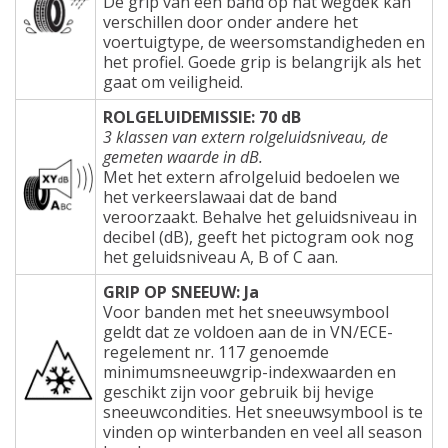
De grip van een band op nat wegdek kan
verschillen door onder andere het
voertuigtype, de weersomstandigheden en
het profiel. Goede grip is belangrijk als het
gaat om veiligheid.
ROLGELUIDEMISSIE: 70 dB
3 klassen van extern rolgeluidsniveau, de
gemeten waarde in dB.
Met het extern afrolgeluid bedoelen we
het verkeerslawaai dat de band
veroorzaakt. Behalve het geluidsniveau in
decibel (dB), geeft het pictogram ook nog
het geluidsniveau A, B of C aan.
GRIP OP SNEEUW: Ja
Voor banden met het sneeuwsymbool
geldt dat ze voldoen aan de in VN/ECE-
regelement nr. 117 genoemde
minimumsneeuwgrip-indexwaarden en
geschikt zijn voor gebruik bij hevige
sneeuwcondities. Het sneeuwsymbool is te
vinden op winterbanden en veel all season