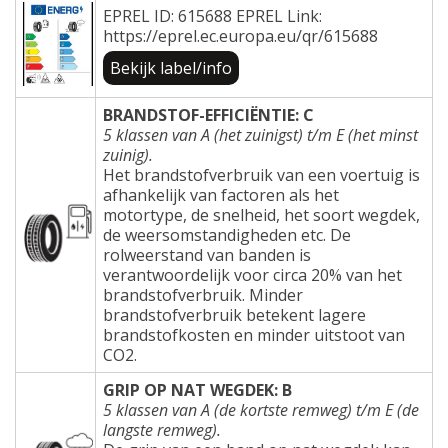
EPREL ID: 615688 EPREL Link:
https://eprel.ec.europa.eu/qr/615688
Bekijk label/info
BRANDSTOF-EFFICIËNTIE: C
5 klassen van A (het zuinigst) t/m E (het minst
zuinig).
Het brandstofverbruik van een voertuig is
afhankelijk van factoren als het
motortype, de snelheid, het soort wegdek,
de weersomstandigheden etc. De
rolweerstand van banden is
verantwoordelijk voor circa 20% van het
brandstofverbruik. Minder
brandstofverbruik betekent lagere
brandstofkosten en minder uitstoot van
CO2.
GRIP OP NAT WEGDEK: B
5 klassen van A (de kortste remweg) t/m E (de
langste remweg).