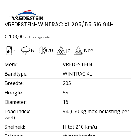
VREDESTEIN-WINTRAC XL 205/55 R16 94H
€
103,00
excl montagekosten
C
B
70
Ja
Nee
Merk
:
VREDESTEIN
Bandtype
:
WINTRAC XL
Breedte
:
205
Hoogte
:
55
Diameter
:
16
Load index
:
94 (670 kg max. belasting per
wiel)
Snelheid
:
H tot 210 km/u