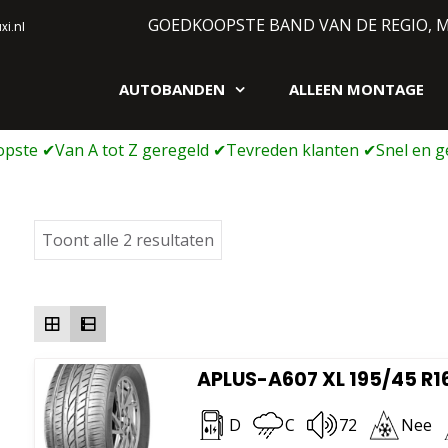
GOEDKOOPSTE BAND VAN DE REGIO, 
i.nl
AUTOBANDEN
ALLEEN MONTAGE
gen webshop
Gesorteerd
Toont alle 2 resultaten
op
prijs:
laag
naar
hoog
APLUS-A607 XL 195/45 R1
D
C
72
Nee