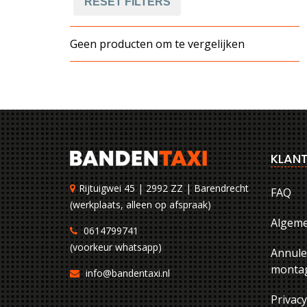
RESET FILTERS
Geen producten om te vergelijken
KLANT
Rijtuigwei 45 | 2992 ZZ | Barendrecht
FAQ
(werkplaats, alleen op afspraak)
Algem
0614799741
(voorkeur whatsapp)
Annule
montag
info@bandentaxi.nl
Privac