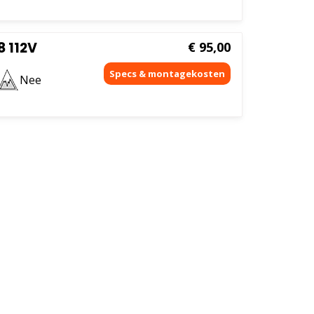
8 112V
€
95,00
Nee