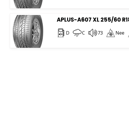
APLUS-A607 XL 255/60 R1
D
C
73
Nee