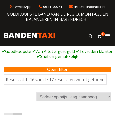
Ga
naar
WhatsApp
06 14799741
info@bandentaxi.nl
de
GOEDKOOPSTE BAND VAN DE REGIO, MONTAGE EN
inhoud
BALANCEREN IN BARENDRECHT
0
Prim
Toon
Bandentaxi
Bandengarage met eigen webshop
zoekformulie
men
voor
mobi
Open filter
Geso
Resultaat 1–16 van de 17 resultaten wordt getoond
op
prijs:
laag
naar
hoog