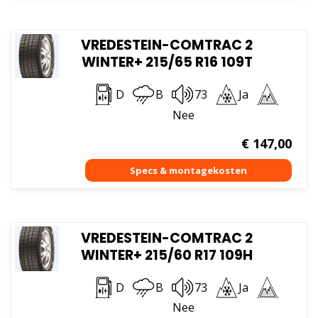
VREDESTEIN-COMTRAC 2
WINTER+ 215/65 R16 109T
D
B
73
Ja
Nee
€
147,00
VREDESTEIN-COMTRAC 2
WINTER+ 215/60 R17 109H
D
B
73
Ja
Nee