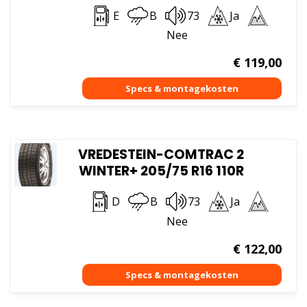
E
B
73
Ja
Nee
€
119,00
VREDESTEIN-COMTRAC 2
WINTER+ 205/75 R16 110R
D
B
73
Ja
Nee
€
122,00