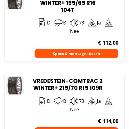
WINTER+ 195/65 R16
104T
D
B
73
Ja
Nee
€
112,00
VREDESTEIN-COMTRAC 2
WINTER+ 215/70 R15 109R
D
B
73
Ja
Nee
€
114,00