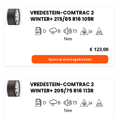
VREDESTEIN-COMTRAC 2
WINTER+ 215/65 R16 109R
D
B
73
Ja
Nee
€
123,00
VREDESTEIN-COMTRAC 2
WINTER+ 205/75 R16 113R
D
B
73
Ja
Nee