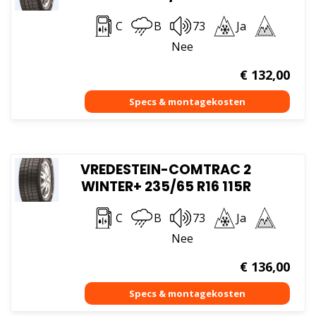
C
B
73
Ja
Nee
€
132,00
VREDESTEIN-COMTRAC 2
WINTER+ 235/65 R16 115R
C
B
73
Ja
Nee
€
136,00