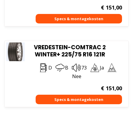
€
151,00
VREDESTEIN-COMTRAC 2
WINTER+ 225/75 R16 121R
D
B
73
Ja
Nee
€
151,00