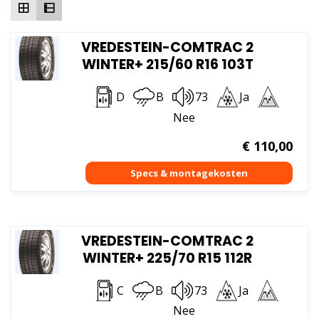
VREDESTEIN-COMTRAC 2
WINTER+ 215/60 R16 103T
D
B
73
Ja
Nee
€
110,00
VREDESTEIN-COMTRAC 2
WINTER+ 225/70 R15 112R
C
B
73
Ja
Nee