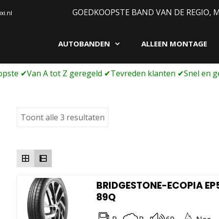
GOEDKOOPSTE BAND VAN DE REGIO, 
i.nl
AUTOBANDEN
ALLEEN MONTAGE
gen webshop
Gesorteerd
Toont alle 3 resultaten
op
prijs:
laag
naar
hoog
BRIDGESTONE-ECOPIA EP5
89Q