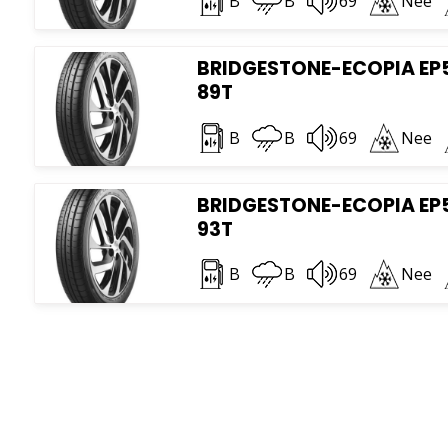
B
B
69
Nee
BRIDGESTONE-ECOPIA EP5
89T
B
B
69
Nee
BRIDGESTONE-ECOPIA EP5
93T
B
B
69
Nee