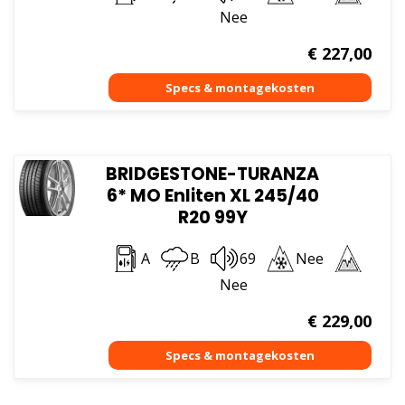
Nee
€
227,00
BRIDGESTONE-TURANZA
6* MO Enliten XL 245/40
R20 99Y
A
B
69
Nee
Nee
€
229,00