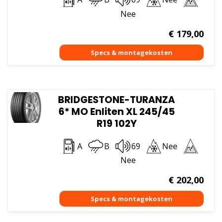
Nee
€
179,00
BRIDGESTONE-TURANZA
6* MO Enliten XL 245/45
R19 102Y
A
B
69
Nee
Nee
€
202,00