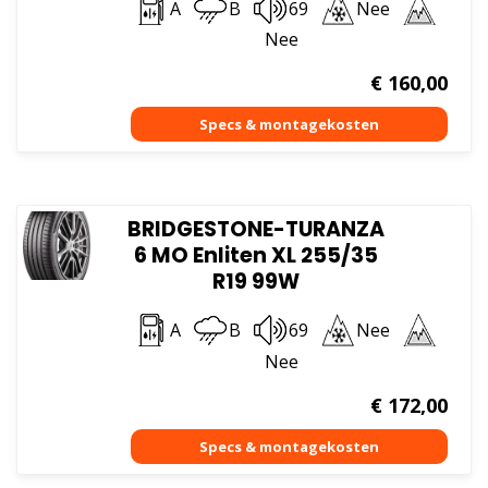
A
B
69
Nee
Nee
€
160,00
BRIDGESTONE-TURANZA
6 MO Enliten XL 255/35
R19 99W
A
B
69
Nee
Nee
€
172,00