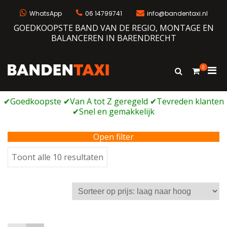
Ga
naar
WhatsApp
06 14799741
info@bandentaxi.nl
de
GOEDKOOPSTE BAND VAN DE REGIO, MONTAGE EN
inhoud
BALANCEREN IN BARENDRECHT
0
Prim
Toon
Bandentaxi
Bandengarage met eigen webshop
zoekformulie
men
voor
mobi
Open filter
Gesorteerd
Toont alle 10 resultaten
op
prijs:
laag
naar
hoog