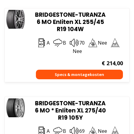
BRIDGESTONE-TURANZA
6 MO Enliten XL 255/45
R19 104W
A
B
70
Nee
Nee
€
214,00
BRIDGESTONE-TURANZA
6 MO * Enliten XL 275/40
R19 105Y
A
B
69
Nee