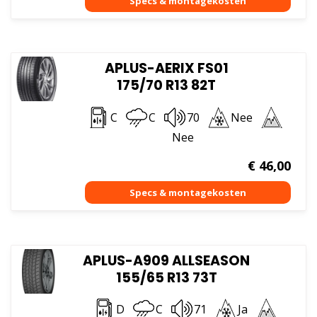
APLUS-AERIX FS01
175/70 R13 82T
C
C
70
Nee
Nee
€
46,00
APLUS-A909 ALLSEASON
155/65 R13 73T
D
C
71
Ja