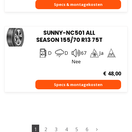
SUNNY-NC501 ALL
SEASON 155/70 R13 75T
D
D
67
Ja
Nee
€
48,00
1
2
3
4
5
6