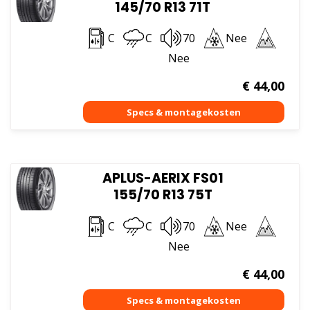
145/70 R13 71T
C
C
70
Nee
Nee
€
44,00
APLUS-AERIX FS01
155/70 R13 75T
C
C
70
Nee
Nee
€
44,00