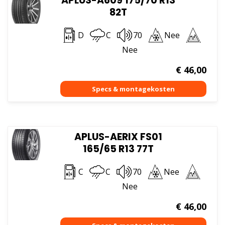
APLUS-A609 175/70 R13
82T
D
C
70
Nee
Nee
€
46,00
APLUS-AERIX FS01
165/65 R13 77T
C
C
70
Nee
Nee
€
46,00