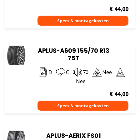
€
44,00
APLUS-A609 155/70 R13
75T
D
C
70
Nee
Nee
€
44,00
APLUS-AERIX FS01