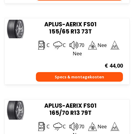
APLUS-AERIX FS01
155/65 R13 73T
C
C
70
Nee
Nee
€
44,00
APLUS-AERIX FS01
165/70 R13 79T
C
C
70
Nee