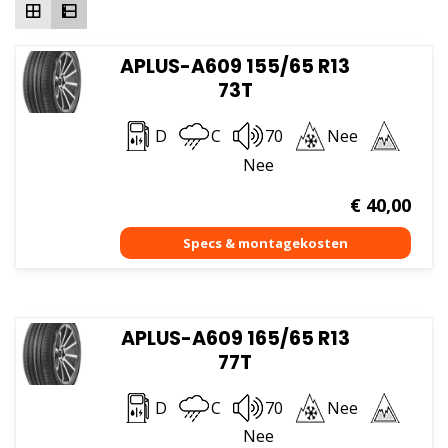
APLUS-A609 155/65 R13
73T
D
C
70
Nee
Nee
€
40,00
APLUS-A609 165/65 R13
77T
D
C
70
Nee
Nee