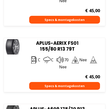
Nee
€
45,00
APLUS-AERIX FS01
155/80 R13 79T
C
C
70
Nee
Nee
€
45,00