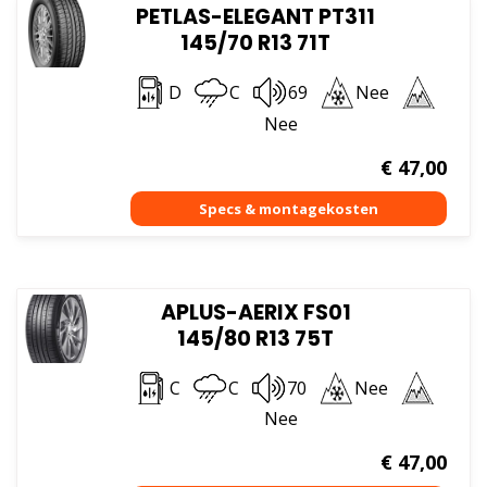
PETLAS-ELEGANT PT311
145/70 R13 71T
D
C
69
Nee
Nee
€
47,00
APLUS-AERIX FS01
145/80 R13 75T
C
C
70
Nee
Nee
€
47,00