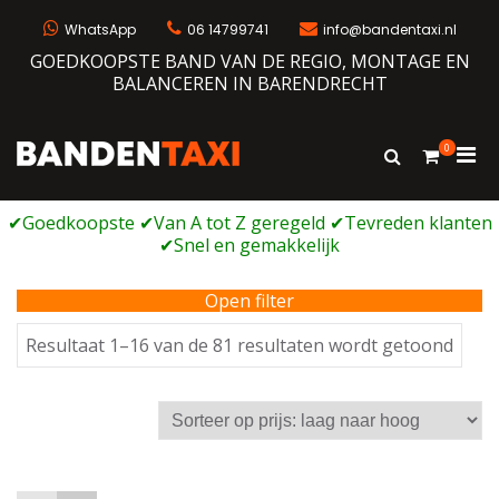
Ga
naar
WhatsApp
06 14799741
info@bandentaxi.nl
de
GOEDKOOPSTE BAND VAN DE REGIO, MONTAGE EN
inhoud
BALANCEREN IN BARENDRECHT
0
Prim
Toon
Bandentaxi
Bandengarage met eigen webshop
zoekformulie
men
voor
mobi
Open filter
Geso
Resultaat 1–16 van de 81 resultaten wordt getoond
op
prijs:
laag
naar
hoog