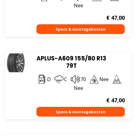
Nee
€
47,00
APLUS-A609 155/80 R13
79T
D
C
70
Nee
Nee
€
47,00