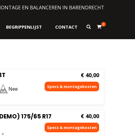
MONTAGE EN BALANCEREN IN BARENDRECHT
0
Toon
BEGRIPPENLIJST
CONTACT
zoekformulier
Gesorteerd
d
op
prijs:
laag
naar
hoog
3T
€
40,00
Nee
DEMO) 175/65 R17
€
40,00