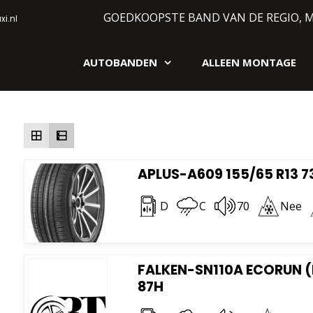
GOEDKOOPSTE BAND VAN DE REGIO, 
i.nl
AUTOBANDEN
ALLEEN MONTAGE
gen webshop
Resultaat 1–16 van de 10237 resultaten wordt getoon
APLUS-A609 155/65 R13 7
D
C
70
Nee
FALKEN-SN110A ECORUN (
87H