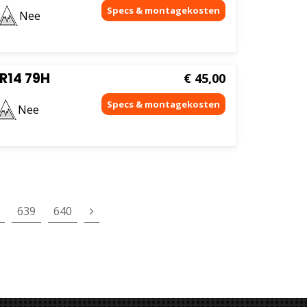
Nee
 R14 79H
€
45,00
Nee
639
640