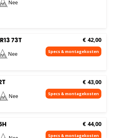
Nee
R13 73T
€
42,00
Nee
2T
€
43,00
Nee
5H
€
44,00