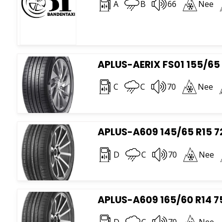
A
B
66
Nee
APLUS-AERIX FS01 155/65 
C
C
70
Nee
APLUS-A609 145/65 R15 7
D
C
70
Nee
APLUS-A609 165/60 R14 7