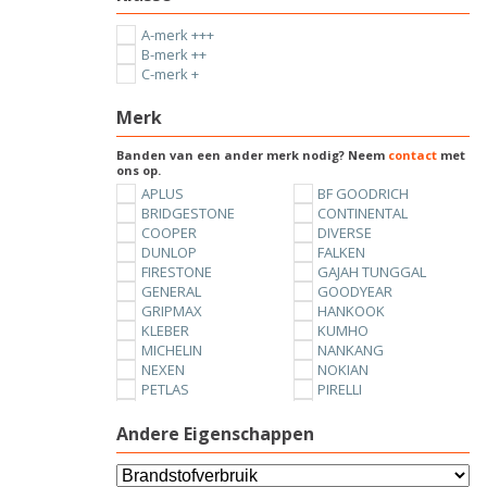
A-merk +++
B-merk ++
C-merk +
Merk
Banden van een ander merk nodig? Neem
contact
met
ons op.
APLUS
BF GOODRICH
BRIDGESTONE
CONTINENTAL
COOPER
DIVERSE
DUNLOP
FALKEN
FIRESTONE
GAJAH TUNGGAL
GENERAL
GOODYEAR
GRIPMAX
HANKOOK
KLEBER
KUMHO
MICHELIN
NANKANG
NEXEN
NOKIAN
PETLAS
PIRELLI
SUNNY
TOYO
UNIROYAL
VREDESTEIN
Andere Eigenschappen
YOKOHAMA