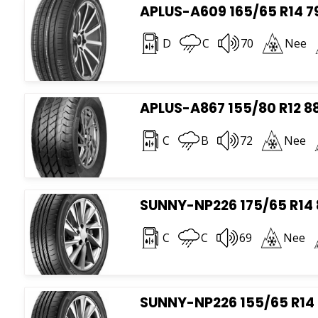
APLUS-A609 165/65 R14 7
D
C
70
Nee
APLUS-A867 155/80 R12 8
C
B
72
Nee
SUNNY-NP226 175/65 R14 
C
C
69
Nee
SUNNY-NP226 155/65 R14