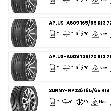
D
C
70
Nee
APLUS-A609 165/65 R13 7
D
C
70
Nee
APLUS-A609 155/70 R13 7
D
C
70
Nee
SUNNY-NP226 165/65 R14
C
C
69
Nee