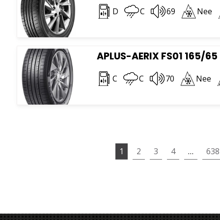
D
C
69
Nee
APLUS-AERIX FS01 165/65
C
C
70
Nee
1
2
3
4
…
638