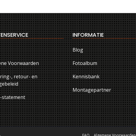
ENSERVICE
INFORMATIE
Blog
ene Voorwaarden
Fotoalbum
ring-, retour- en
Kennisbank
ebeleid
Montagepartner
y-statement
.
FAQ
Algemene Voorwaarden