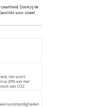
rzaamheid. Dankzij de
 Geschikt voor zowel
heid, het soort
irca 20% van het
stoot van CO2.
e weersomstandigheden