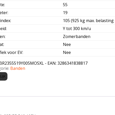
te
:
55
eter
:
19
index
:
105 (925 kg max. belasting 
eid
:
Y tot 300 km/u
oen
:
Zomerbanden
at
:
Nee
fiek voor EV
:
Nee
BR2355519Y005MOSXL - EAN: 3286341838817
orie:
Banden
LIJK