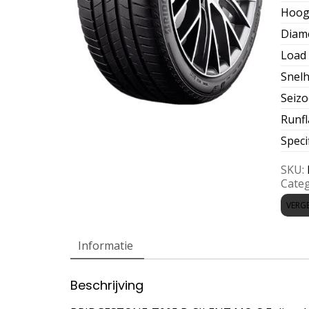
Hoog
Diam
Load 
Snelh
Seiz
Runfl
Speci
SKU:
Categ
VERGE
Informatie
Beschrijving