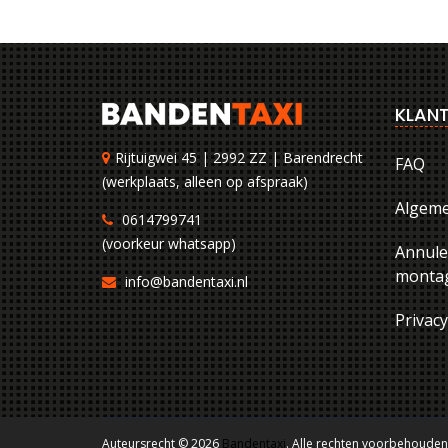
KLANT
Rijtuigwei 45 | 2992 ZZ | Barendrecht
FAQ
(werkplaats, alleen op afspraak)
Algem
0614799741
(voorkeur whatsapp)
Annule
montag
info@bandentaxi.nl
Privac
Auteursrecht © 2026
Bandentaxi
. Alle rechten voorbehouden