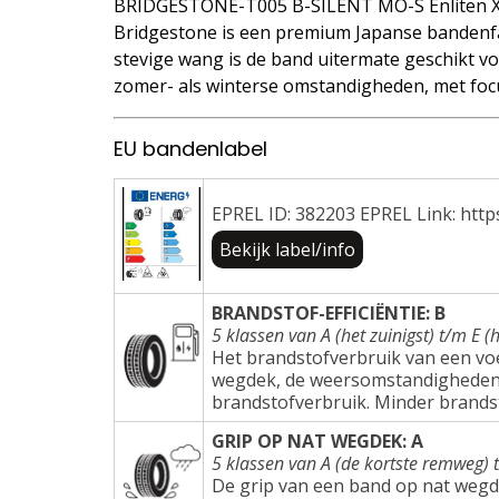
BRIDGESTONE-T005 B-SILENT MO-S Enliten X
Bridgestone is een premium Japanse bandenfa
stevige wang is de band uitermate geschikt voo
zomer- als winterse omstandigheden, met focu
EU bandenlabel
EPREL ID: 382203 EPREL Link: http
Bekijk label/info
BRANDSTOF-EFFICIËNTIE: B
5 klassen van A (het zuinigst) t/m E (h
Het brandstofverbruik van een voer
wegdek, de weersomstandigheden e
brandstofverbruik. Minder brands
GRIP OP NAT WEGDEK: A
5 klassen van A (de kortste remweg) 
De grip van een band op nat wegd