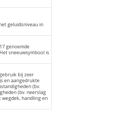
het geluidsniveau in
 117 genoemde
 Het sneeuwsymbool is
ebruik bij zeer
ijs en aangedrukte
standigheden (bv.
gheden (bv. neerslag
at wegdek, handling en