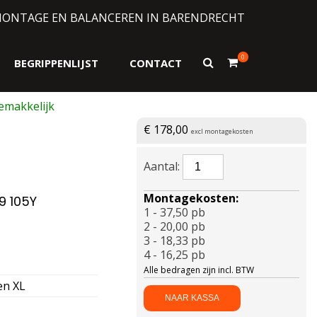
MONTAGE EN BALANCEREN IN BARENDRECHT
0
Toon
BEGRIPPENLIJST
CONTACT
zoekformulier
€
178,00
excl montagekosten
BRIDGESTONE-
T005
B-
Montagekosten:
9 105Y
SILENT
1 - 37,50 pb
MO-
2 - 20,00 pb
S
3 - 18,33 pb
Enliten
4 - 16,25 pb
XL
Alle bedragen zijn incl. BTW
235/55
en XL
R19
NAAR KASSA
105Y
aantal