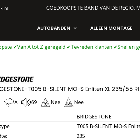
GOEDKOOPSTE BAND VAN DE REGIO, 
i.nl
AUTOBANDEN
ALLEEN MONTAGE
gen webshop
GESTONE-T005 B-SILENT MO-S Enliten XL 235/55 R1
B
A
69
Nee
Nee
:
BRIDGESTONE
type
:
T005 B-SILENT MO-S Enlit
dte
:
235