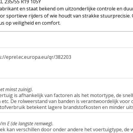
L 235/55 R19 105Y
brikant en staat bekend om uitzonderlijke controle en duu
r sportieve rijders of wie houdt van strakke stuurprecisie.
s op veiligheid en comfort.
s://eprel.ec.europa.eu/qr/382203
et minst zuinig).
tuig is afhankelijk van factoren als het motortype, de snel
tc. De rolweerstand van banden is verantwoordelijk voor c
tofverbruik betekent lagere brandstofkosten en minder uit
t/m E (de langste remweg).
ek kan verschillen door onder andere het voertuigtype, d