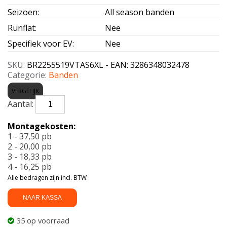
Seizoen
:
All season banden
Runflat
:
Nee
Specifiek voor EV
:
Nee
SKU:
BR2255519VTAS6XL - EAN: 3286348032478
Categorie:
Banden
VERGELIJK
BRIDGESTONE-
TURANZA
AS
Montagekosten:
6
1 - 37,50 pb
Enliten
2 - 20,00 pb
XL
3 - 18,33 pb
225/55
4 - 16,25 pb
R19
Alle bedragen zijn incl. BTW
103V
aantal
NAAR KASSA
35 op voorraad