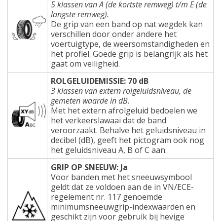
5 klassen van A (de kortste remweg) t/m E (de
langste remweg).
De grip van een band op nat wegdek kan
verschillen door onder andere het
voertuigtype, de weersomstandigheden en
het profiel. Goede grip is belangrijk als het
gaat om veiligheid.
ROLGELUIDEMISSIE: 70 dB
3 klassen van extern rolgeluidsniveau, de
gemeten waarde in dB.
Met het extern afrolgeluid bedoelen we
het verkeerslawaai dat de band
veroorzaakt. Behalve het geluidsniveau in
decibel (dB), geeft het pictogram ook nog
het geluidsniveau A, B of C aan.
GRIP OP SNEEUW: Ja
Voor banden met het sneeuwsymbool
geldt dat ze voldoen aan de in VN/ECE-
regelement nr. 117 genoemde
minimumsneeuwgrip-indexwaarden en
geschikt zijn voor gebruik bij hevige