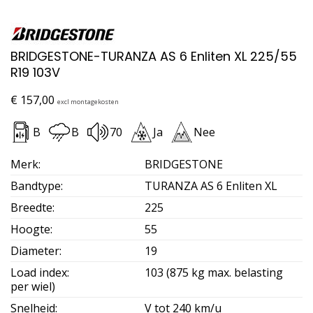
BRIDGESTONE-TURANZA AS 6 Enliten XL 225/55
R19 103V
€
157,00
excl montagekosten
B
B
70
Ja
Nee
Merk
:
BRIDGESTONE
Bandtype
:
TURANZA AS 6 Enliten XL
Breedte
:
225
Hoogte
:
55
Diameter
:
19
Load index
:
103 (875 kg max. belasting
per wiel)
Snelheid
:
V tot 240 km/u