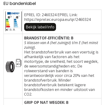
EU bandenlabel
EPREL ID: 2460324 EPREL Link:
https://eprel.ec.europa.eu/qr/2460324
Bekijk label/info
BRANDSTOF-EFFICIËNTIE: B
5 klassen van A (het zuinigst) t/m E (het minst
zuinig).
Het brandstofverbruik van een voertuig is
afhankelijk van factoren als het
motortype, de snelheid, het soort wegdek,
de weersomstandigheden etc. De
rolweerstand van banden is
verantwoordelijk voor circa 20% van het
brandstofverbruik. Minder
brandstofverbruik betekent lagere
brandstofkosten en minder uitstoot van
CO2.
GRIP OP NAT WEGDEK: B