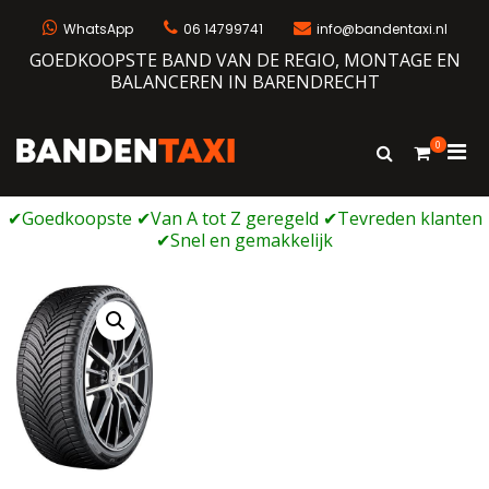
Ga
naar
WhatsApp
06 14799741
info@bandentaxi.nl
de
GOEDKOOPSTE BAND VAN DE REGIO, MONTAGE EN
inhoud
BALANCEREN IN BARENDRECHT
0
Prim
Toon
Bandentaxi
Bandengarage met eigen webshop
zoekformulie
men
voor
mobi