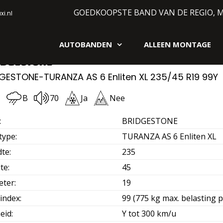
GOEDKOOPSTE BAND VAN DE REGIO, 
i.nl
AUTOBANDEN
ALLEEN MONTAGE
gen webshop
GESTONE-TURANZA AS 6 Enliten XL 235/45 R19 99Y
C
B
70
Ja
Nee
:
BRIDGESTONE
type
:
TURANZA AS 6 Enliten XL
dte
:
235
te
:
45
eter
:
19
index
:
99 (775 kg max. belasting p
eid
:
Y tot 300 km/u