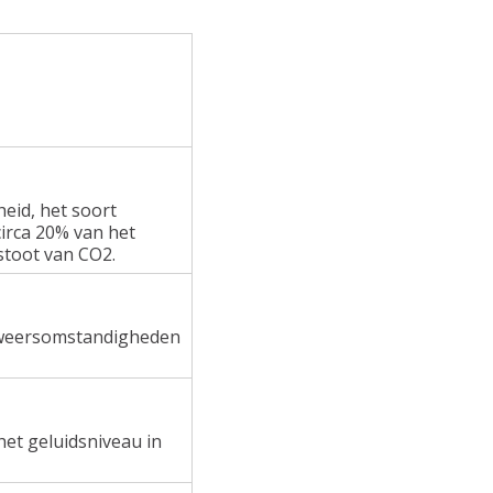
heid, het soort
irca 20% van het
stoot van CO2.
e weersomstandigheden
het geluidsniveau in