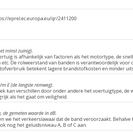
ps://eprel.ec.europa.eu/qr/2411200
et minst zuinig).
tuig is afhankelijk van factoren als het motortype, de snel
tc. De rolweerstand van banden is verantwoordelijk voor c
tofverbruik betekent lagere brandstofkosten en minder uit
t/m E (de langste remweg).
ek kan verschillen door onder andere het voertuigtype, d
rijk als het gaat om veiligheid.
u, de gemeten waarde in dB.
en we het verkeerslawaai dat de band veroorzaakt. Behalve 
ook nog het geluidsniveau A, B of C aan.