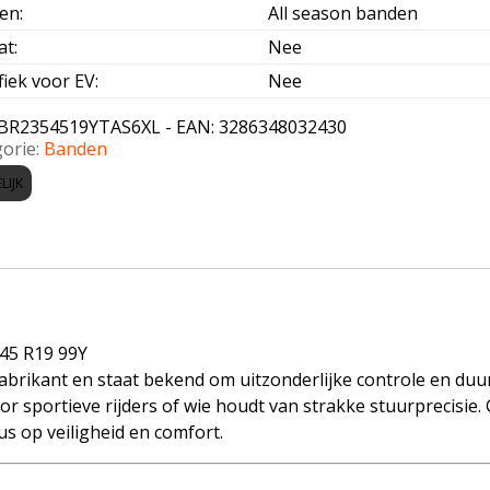
oen
:
All season banden
at
:
Nee
fiek voor EV
:
Nee
BR2354519YTAS6XL - EAN: 3286348032430
orie:
Banden
LIJK
45 R19 99Y
brikant en staat bekend om uitzonderlijke controle en duu
r sportieve rijders of wie houdt van strakke stuurprecisie.
s op veiligheid en comfort.