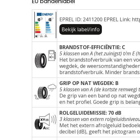
EU bandenlabel
EPREL ID: 2411200 EPREL Link: htt
Bekijk label/info
BRANDSTOF-EFFICIËNTIE: C
5 klassen van A (het zuinigst) t/m E (h
Het brandstofverbruik van een voer
wegdek, de weersomstandigheden e
brandstofverbruik. Minder brands
GRIP OP NAT WEGDEK: B
5 klassen van A (de kortste remweg) 
De grip van een band op nat wegd
en het profiel. Goede grip is belang
ROLGELUIDEMISSIE: 70 dB
3 klassen van extern rolgeluidsnivea
Met het extern afrolgeluid bedoel
decibel (dB), geeft het pictogram 