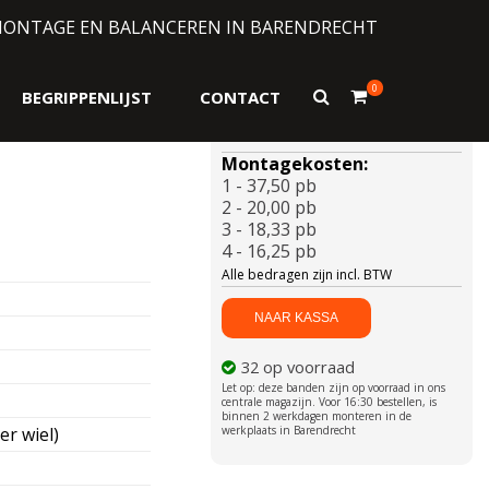
MONTAGE EN BALANCEREN IN BARENDRECHT
€
197,00
excl montagekosten
0
Toon
BEGRIPPENLIJST
CONTACT
BRIDGESTONE-
zoekformulier
TURANZA
AS
Montagekosten:
6
1 - 37,50 pb
Enliten
2 - 20,00 pb
XL
3 - 18,33 pb
235/45
4 - 16,25 pb
R19
Alle bedragen zijn incl. BTW
99Y
aantal
NAAR KASSA
32 op voorraad
er wiel)