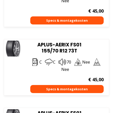
Nee
€
45,00
APLUS-AERIX FS01
155/70 R12 73T
C
C
70
Nee
Nee
€
45,00