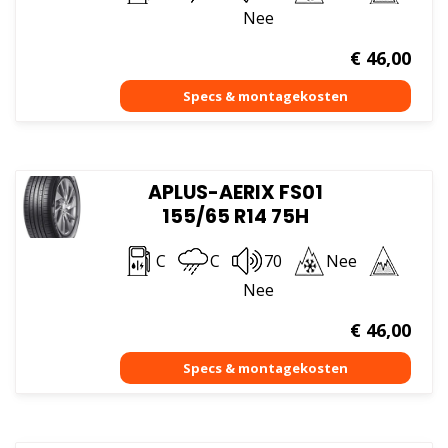
Nee
€
46,00
APLUS-AERIX FS01
155/65 R14 75H
C
C
70
Nee
Nee
€
46,00