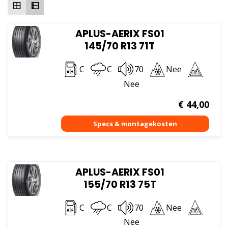
APLUS-AERIX FS01
145/70 R13 71T
C
C
70
Nee
Nee
€
44,00
APLUS-AERIX FS01
155/70 R13 75T
C
C
70
Nee
Nee