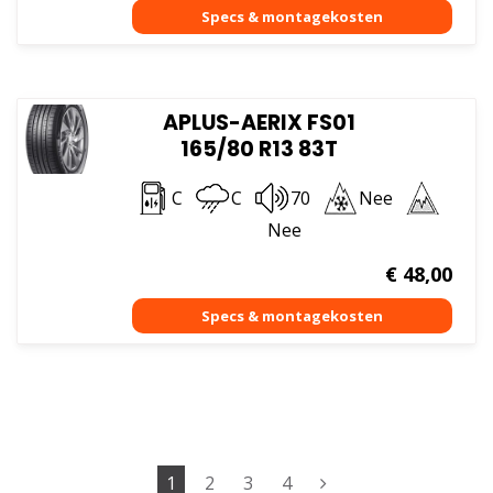
APLUS-AERIX FS01
165/80 R13 83T
C
C
70
Nee
Nee
€
48,00
1
2
3
4