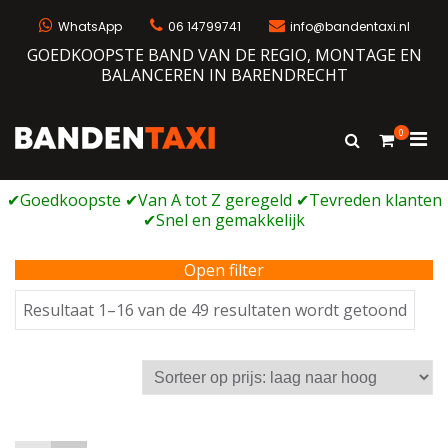
Ga
naar
WhatsApp
06 14799741
info@bandentaxi.nl
de
GOEDKOOPSTE BAND VAN DE REGIO, MONTAGE EN
inhoud
BALANCEREN IN BARENDRECHT
0
Prim
Toon
Bandentaxi
Bandengarage met eigen webshop
zoekformulie
men
voor
mobi
Open filter
Geso
Resultaat 1–16 van de 49 resultaten wordt getoond
op
prijs:
laag
naar
hoog