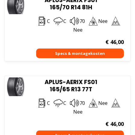
APLUS-AERIX FS01
165/70 R14 81H
C
C
70
Nee
Nee
€
46,00
APLUS-AERIX FS01
165/65 R13 77T
C
C
70
Nee
Nee
€
46,00