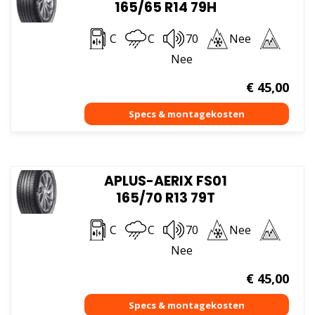
165/65 R14 79H
C
C
70
Nee
Nee
€
45,00
APLUS-AERIX FS01
165/70 R13 79T
C
C
70
Nee
Nee
€
45,00