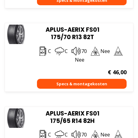
APLUS-AERIX FS01
175/70 R13 82T
C
C
70
Nee
Nee
€
46,00
APLUS-AERIX FS01
175/65 R14 82H
C
C
70
Nee