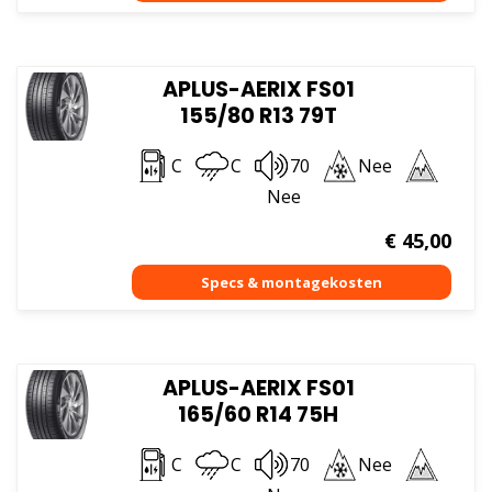
APLUS-AERIX FS01
155/80 R13 79T
C
C
70
Nee
Nee
€
45,00
APLUS-AERIX FS01
165/60 R14 75H
C
C
70
Nee