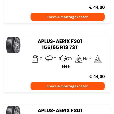
€
44,00
APLUS-AERIX FS01
155/65 R13 73T
C
C
70
Nee
Nee
€
44,00
APLUS-AERIX FS01